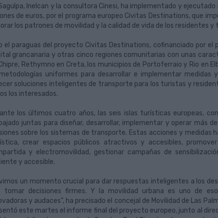
Sagulpa, Inelcan y la consultora Cinesi, ha implementado y ejecutado l
lones de euros, por el programa europeo Civitas Destinations, que im
orar los patrones de movilidad y la calidad de vida de los residentes y t
o el paraguas del proyecto Civitas Destinations, cofinanciado por el
ital grancanaria y otras cinco regiones comunitarias con unas caract
Chipre, Rethymno en Creta, los municipios de Portoferraio y Rio en El
metodologías uniformes para desarrollar e implementar medidas y 
ecer soluciones inteligentes de transporte para los turistas y residen
os los interesados.
ante los últimos cuatro años, las seis islas turísticas europeas, co
bajado juntas para diseñar, desarrollar, implementar y operar más d
siones sobre los sistemas de transporte. Estas acciones y medidas ha
ística, crear espacios públicos atractivos y accesibles, promo
partida y electromovilidad, gestionar campañas de sensibilizació
ciente y accesible.
vimos un momento crucial para dar respuestas inteligentes a los des
 tomar decisiones firmes. Y la movilidad urbana es uno de eso
ovadoras y audaces”, ha precisado el concejal de Movilidad de Las Pa
sentó este martes el informe final del proyecto europeo, junto al dire