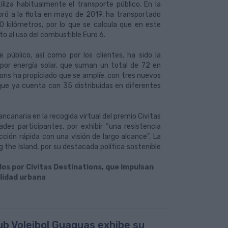
liza habitualmente el transporte público. En la
poró a la flota en mayo de 2019, ha transportado
kilómetros, por lo que se calcula que en este
o al uso del combustible Euro 6.
público, así como por los clientes, ha sido la
por energía solar, que suman un total de 72 en
ions ha propiciado que se amplíe, con tres nuevos
que ya cuenta con 35 distribuidas en diferentes
ncanaria en la recogida virtual del premio Civitas
des participantes, por exhibir “una resistencia
ción rápida con una visión de largo alcance”. La
 the Island, por su destacada política sostenible
os por Civitas Destinations, que impulsan
ilidad urbana
lub Voleibol Guaguas exhibe su