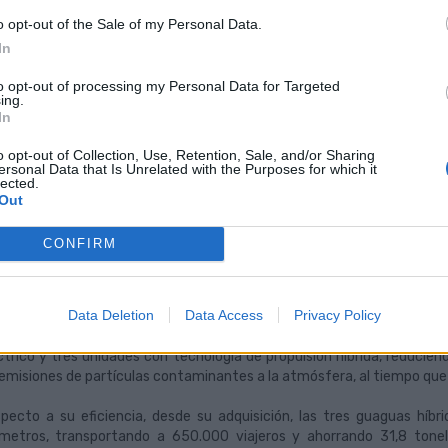
Way, a través de un atractivo sistema de premios a los viajeros, ti
o opt-out of the Sale of my Personal Data.
do de las guaguas, incentivando su contribución a la sostenibilidad 
In
iene adheridas, por el momento, 27 empresas locales.
to opt-out of processing my Personal Data for Targeted
bicicleta pública y guagua eléctrica, los iconos
ing.
In
 de las medidas más icónicas del proyecto Civitas Destinatio
o opt-out of Collection, Use, Retention, Sale, and/or Sharing
lementación de un exitoso servicio público de bicicleta, Sítycleta,
ersonal Data that Is Unrelated with the Purposes for which it
icletas eléctricas y dos bicicletas para personas con discapacidad. E
lected.
ales, que han recorrido casi 3,3 millones de kilómetros, lo que ha 
Out
siones de CO2, en comparación al uso del vehículo particular.
CONFIRM
ido a su éxito, Sítycleta se ampliará añadiendo más bicicletas eléc
uras de la ciudad, así como para mejorar y ampliar la red de carriles b
erentes vehículos de movilidad personal.
Data Deletion
Data Access
Privacy Policy
más, gracias a la acción del programa Civitas Destinations, Guaguas
ctrico y tres unidades con tecnología de propulsión híbrida, reducie
 emisiones de partículas contaminantes a la atmósfera, al tiempo que 
pecto a su eficiencia, desde su adquisición, las tres guaguas híb
ómetros, transportando a 650.000 viajeros y ahorrando 31,8 tone