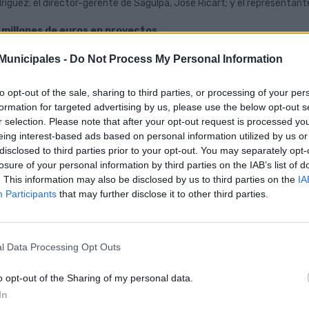
ríguez; el director-gerente de Sagulpa, José Ricart; y el representan
 millones de euros en proyectos
programa europeo Civitas Destinations, que ha aportado 2,7 millones
unicipales -
Do Not Process My Personal Information
nsversales, ha fomentado en los últimos cuatro años la implementac
aria que ayudan a lograr objetivos trazados por el Plan de Mov
to opt-out of the sale, sharing to third parties, or processing of your per
ulgación de la MetroGuagua; el desarrollo del sistema público de bicicl
formation for targeted advertising by us, please use the below opt-out s
ículo 100% eléctrico y tres híbridos para la flota de Guaguas Municip
r selection. Please note that after your opt-out request is processed y
a labor de seguimiento y análisis se considera fundamental para mejo
eing interest-based ads based on personal information utilized by us or
disclosed to third parties prior to your opt-out. You may separately opt-
nemos claro que las personas somos el centro de la ecuación. Hay qu
losure of your personal information by third parties on the IAB’s list of
ilidad sostenible y amable. Fidelizar no solo es una intención, es 
. This information may also be disclosed by us to third parties on the
IA
ante los últimos años, con el inestimable impulso del programa Civit
Participants
that may further disclose it to other third parties.
 carriles bici y más uso del transporte público”, enumera Ramírez
iones realizadas en la capital, que ha sido distribuido por el resto de d
el programa europeo también se han integrado las necesidades logísti
l Data Processing Opt Outs
distribución de mercancías y herramientas de planificación, producto
una plataforma
bigdata
, destaca la tarjeta Live, un abono que permite
o opt-out of the Sharing of my personal data.
precio fijo en las líneas regulares de la empresa municipal de transport
In
club de fidelización GuaWay es una de las últimas iniciativas puestas