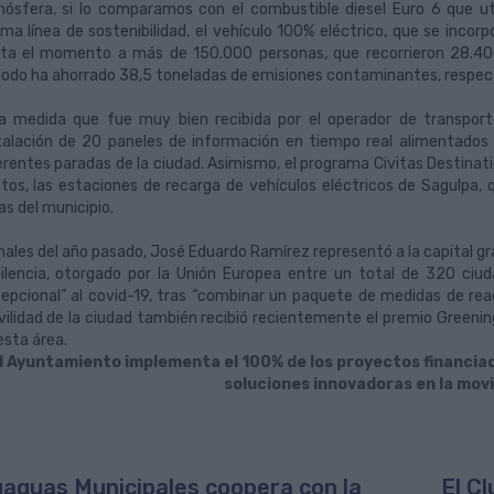
ósfera, si lo comparamos con el combustible diesel Euro 6 que uti
ma línea de sostenibilidad, el vehículo 100% eléctrico, que se incor
ta el momento a más de 150.000 personas, que recorrieron 28.400 
iodo ha ahorrado 38,5 toneladas de emisiones contaminantes, respect
a medida que fue muy bien recibida por el operador de transporte 
talación de 20 paneles de información en tiempo real alimentados 
erentes paradas de la ciudad. Asimismo, el programa Civitas Destinat
tos, las estaciones de recarga de vehículos eléctricos de Sagulpa, 
as del municipio.
inales del año pasado, José Eduardo Ramírez representó a la capital gra
ilencia, otorgado por la Unión Europea entre un total de 320 ciuda
epcional” al covid-19, tras “combinar un paquete de medidas de reac
ilidad de la ciudad también recibió recientemente el premio Greening
esta área.
l Ayuntamiento implementa el 100% de los proyectos financiad
soluciones innovadoras en la mov
aguas Municipales coopera con la
El C