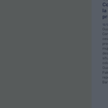
Co
la
pr
12/
Gua
Con
ces
pro
muj
de
sit
col
Gua
Pal
rep
Bar