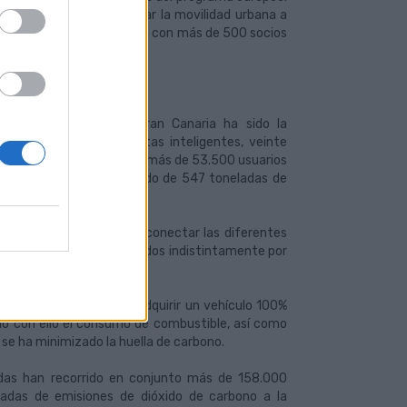
ene como finalidad motivar la movilidad urbana a
y el medio ambiente. Cuenta con más de 500 socios
ns en Las Palmas de Gran Canaria ha sido la
 que incluye 375 bicicletas inteligentes, veinte
n la actualidad cuenta con más de 53.500 usuarios
supuesto un ahorro calculado de 547 toneladas de
tricas y estaciones para conectar las diferentes
ici, que también son utilizados indistintamente por
 Municipales ha podido adquirir un vehículo 100%
ndo con ello el consumo de combustible, así como
se ha minimizado la huella de carbono.
ridas han recorrido en conjunto más de 158.000
ladas de emisiones de dióxido de carbono a la