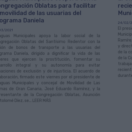
ngregación Oblatas para facilitar
reci
 movilidad de las usuarias del
Muni
ograma Daniela
24/02/
El pres
03/2021
Munici
guas Municipales apoya la labor social de la
Ramírez
gregación Oblatas del Santísimo Redentor con la
y direc
ión de bonos de transporte a las usuarias del
de la c
grama Daniela, dirigido a dignificar la vida de las
de la C
eres que ejercen la prostitución, fomentar su
trabaj
sarrollo integral y su autonomía para evitar
recient
uaciones de exclusión y de injusticia. El acuerdo de
durante
aboración, firmado este viernes por el presidente de
guas Municipales y concejal de Movilidad de Las
mas de Gran Canaria, José Eduardo Ramírez, y la
resentante de la Congregación Oblatas, Asunción
tolomé Díez, se... LEER MÁS