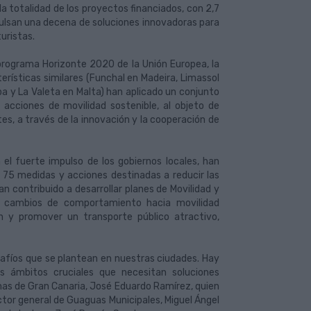
a totalidad de los proyectos financiados, con 2,7
pulsan una decena de soluciones innovadoras para
uristas.
 programa Horizonte 2020 de la Unión Europea, la
erísticas similares (Funchal en Madeira, Limassol
ba y La Valeta en Malta) han aplicado un conjunto
acciones de movilidad sostenible, al objeto de
tes, a través de la innovación y la cooperación de
n el fuerte impulso de los gobiernos locales, han
e 75 medidas y acciones destinadas a reducir las
n contribuido a desarrollar planes de Movilidad y
ver cambios de comportamiento hacia movilidad
n y promover un transporte público atractivo,
afíos que se plantean en nuestras ciudades. Hay
s ámbitos cruciales que necesitan soluciones
lmas de Gran Canaria, José Eduardo Ramírez, quien
ctor general de Guaguas Municipales, Miguel Ángel