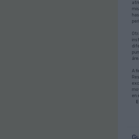
atm
mis
has
per
Otr
ins
dif
pun
áre
A f
Res
exc
mov
en 
E
Gu