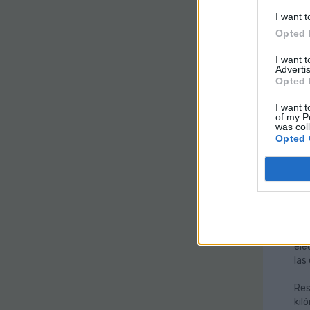
Gua
I want t
bor
Opted 
y t
I want 
La 
Advertis
Opted 
Una
I want t
imp
of my P
bic
was col
tot
Opted 
emi
Deb
alt
dif
Ade
elé
las
Res
kil