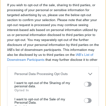
nuevos árboles. En materia de instalaciones se
acomete la obra civil para alumbrado público, baja
If you wish to opt-out of the sale, sharing to third parties, or
tensión y telecomunicaciones. El alumbrado será
processing of your personal or sensitive information for
renovado en su totalidad, con nueva instalación de
targeted advertising by us, please use the below opt-out
luminarias LED, ganando en eficiencia energética y
section to confirm your selection. Please note that after your
calidad de luz.
opt-out request is processed you may continue seeing
interest-based ads based on personal information utilized by
Las obras, que tienen un período de ejecución de cinco
us or personal information disclosed to third parties prior to
meses, y fueron adjudicadas a la empresa Hermanos
your opt-out. You may separately opt-out of the further
García Alamo S.L., cuentan con un presupuesto de
disclosure of your personal information by third parties on the
inversión de 557.000 euros.
IAB’s list of downstream participants. This information may
also be disclosed by us to third parties on the
IAB’s List of
Downstream Participants
that may further disclose it to other
third parties.
Guaguas Municipales intensifica sus
Personal Data Processing Opt Outs
servicios de fin de semana para
impulsar el comienzo de la campaña
I want to opt-out of the Sharing of my
personal data.
navideña
Opted In
27/11/2020
I want to opt-out of the Sale of my
Guaguas Municipales intensificará durante la campaña
Personal Data.
de Navidad, que este viernes comienza de manera