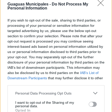
Guaguas Municipales -
Do Not Process My
Personal Information
If you wish to opt-out of the sale, sharing to third parties, or
processing of your personal or sensitive information for
targeted advertising by us, please use the below opt-out
section to confirm your selection. Please note that after your
opt-out request is processed you may continue seeing
interest-based ads based on personal information utilized by
us or personal information disclosed to third parties prior to
your opt-out. You may separately opt-out of the further
disclosure of your personal information by third parties on the
IAB’s list of downstream participants. This information may
also be disclosed by us to third parties on the
IAB’s List of
Downstream Participants
that may further disclose it to other
Guaguas Municipales activa un
third parties.
dispositivo especial con 300.000
Personal Data Processing Opt Outs
plazas de transporte para vivir las
celebraciones del Carnaval 2024 de
I want to opt-out of the Sharing of my
personal data.
forma segura y sostenible
Opted In