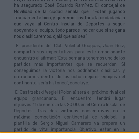
ha asegurado José Eduardo Ramírez. El concejal de
Movilidad de la ciudad señala que: “Están jugando
francamente bien, y queremos invitar a la ciudadanía a
que vaya al Centro Insular de Deportes a seguir
apoyando al equipo, todo parece indicar que si se gana
nos clasificaremos, ojalá que así sea”.
El presidente del Club Voleibol Guaguas, Juan Ruiz,
compartió sus expectativas para este emocionante
encuentro al afirmar: "Esta semana tenemos uno de los
partidos más importantes que se recuerdan. Si
conseguimos la victoria nos podríamos clasificar, y
entraríamos dentro de los ocho mejores equipos del
continente, sería histórico”, concluye.
El Jastrzebski Wegiel (Polonia) será el próximo rival del
equipo grancanario. El encuentro tendrá lugar
el jueves 11 de enero, a las 20:00, en el Centro Insular de
Deportes. Tras dos victorias consecutivas en la
máxima competición continental de voleibol, la
plantilla de Sergio Miguel Camarero ya prepara un
partido de vital importancia. Objetivo: estar en la
siguiente ronda. El apoyo de la afición será crucial.