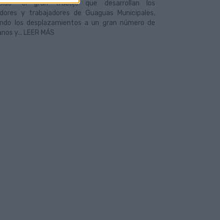
cido “el gran trabajo que desarrollan los
adores y trabajadores de Guaguas Municipales,
tando los desplazamientos a un gran número de
nos y... LEER MÁS