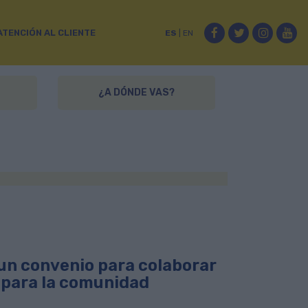
Facebook
Twitter
Instag
Yo
ATENCIÓN AL CLIENTE
ES
|
EN
¿A DÓNDE VAS?
un convenio para colaborar
s para la comunidad