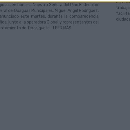
agrade
igiosos en honor a Nuestra Señora del Pino.El director
trabaj
eral de Guaguas Municipales, Miguel Ángel Rodríguez,
facili
anunciado este martes, durante la comparecencia
ciudada
lica, junto a la operadora Global y representantes del
ntamiento de Teror, que la... LEER MÁS