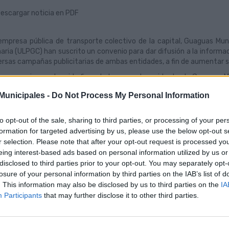
escargar noticia en PDF
empresa pública de transporte colectivo de la capital, Guaguas Muni
aria (ULPGC) han suscrito un convenio para dar difusión a la informació
ersas campañas publicitarias de ambas entidades, a fin de aumentar s
e convenio, que ha sido firmado hoy por el presidente de Guaguas Mu
írez, y el rector de la ULPGC, Lluis Serra Majem, tiene su origen en
unicipales -
Do Not Process My Personal Information
GC incluía en logo de Guaguas Municipales en las carpetas universitari
e la situación post-pandemia, en la que ya no se distribuyen 
to opt-out of the sale, sharing to third parties, or processing of your per
umento establecer una nueva colaboración, al objeto de impulsar la d
formation for targeted advertising by us, please use the below opt-out s
extensión universitaria y la formación continuada, acercando la formaci
r selection. Please note that after your opt-out request is processed y
 entorno, así como facilitar a la comunidad universitaria comunicac
eing interest-based ads based on personal information utilized by us or
entar de esta forma el uso del transporte público de pasajeros en la 
disclosed to third parties prior to your opt-out. You may separately opt-
, se incluirá información de Guaguas Municipales en la página web d
losure of your personal information by third parties on the IAB’s list of
mo llegar’ y ‘Transporte adaptado’–, en el Canal ‘Informa ULPGC’, en 
. This information may also be disclosed by us to third parties on the
IA
ecífico, en la ‘Guía de Acceso ULPGC’ –, en el Tour ULPGC virtual que 
Participants
that may further disclose it to other third parties.
redes sociales, en y en acciones promocionales en actos de acogida 
más, se propiciará la participación de Guaguas Municipales en un evento
etivos de Desarrollo Sostenible organizado por la Universidad. Po