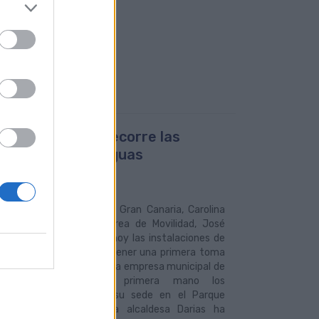
n de la ULPGC.
lcaldesa Darias recorre las
alaciones de Guaguas
cipales
023
aldesa de Las Palmas de Gran Canaria, Carolina
, junto al concejal del área de Movilidad, José
 Ramírez, ha recorrido hoy las instalaciones de
s Municipales para mantener una primera toma
acto con el personal de la empresa municipal de
porte y conocer de primera mano los
mientos y talleres de su sede en el Parque
arial de El Sebadal. La alcaldesa Darias ha