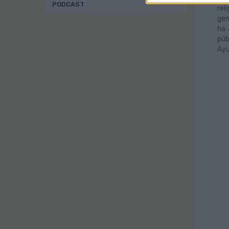
PODCAST
rel
gen
ha 
púb
Ayu