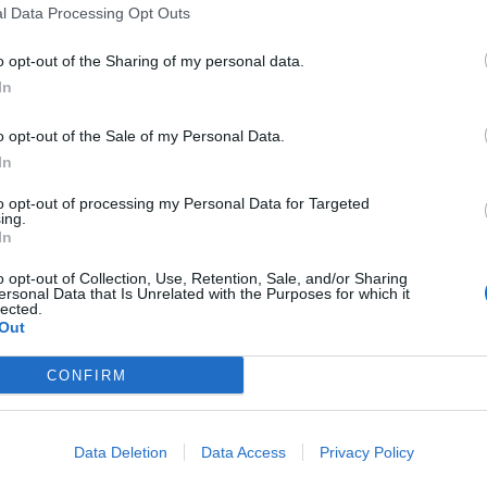
l Data Processing Opt Outs
licitario en los vehículos de la compañía para dos campañas a elecció
o opt-out of the Sharing of my personal data.
In
o opt-out of the Sale of my Personal Data.
In
to opt-out of processing my Personal Data for Targeted
aguas Municipales activa un
La a
ing.
rvicio especial desde San Telmo y
inst
In
fuerza las conexiones con
Muni
o opt-out of Collection, Use, Retention, Sale, and/or Sharing
maraceite para facilitar el
ersonal Data that Is Unrelated with the Purposes for which it
14/07/2
lected.
regrinaje a Teror
La alc
Out
Darias
08/2023
Eduardo
guas Municipales intensificará el próximo jueves 7 de
CONFIRM
Guagua
tiembre las líneas que conectan las terminales del
de cont
rto y Teatro con el Intercambiador de Tamaraceite
trans
a facilitar las conexiones a aquellos peregrinos que
equipa
Data Deletion
Data Access
Privacy Policy
een realizar su tradicional romería hasta la villa de
Empres
or con motivo de los actos festivos, culturales y