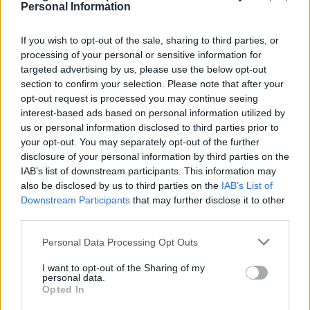
Personal Information
Una vez concluya el partido de la UD Las Palmas y
Granada CF, a las 21:50 horas aproximadamente, la
parada de regreso de la línea especial estará situada en
If you wish to opt-out of the sale, sharing to third parties, or
la avenida Pintor Felo Monzón, donde esperarán a los
processing of your personal or sensitive information for
aficionados unidades adicionales con destino al Teatro
targeted advertising by us, please use the below opt-out
y Puerto, que saldrán a medida de que completen su
section to confirm your selection. Please note that after your
oferta de plazas.
opt-out request is processed you may continue seeing
interest-based ads based on personal information utilized by
Servicios regulares en las líneas 26, 44, 45 y 91
us or personal information disclosed to third parties prior to
your opt-out. You may separately opt-out of the further
Además, durante el próximo miércoles, las
disclosure of your personal information by third parties on the
expediciones de Guaguas Municipales conectarán el
IAB’s list of downstream participants. This information may
Estadio de Gran Canaria con los servicios regulares de la
also be disclosed by us to third parties on the
IAB’s List of
Línea 26 (Santa Catalina-Campus Universitario), que
Downstream Participants
that may further disclose it to other
cuenta con salidas desde el Parque, a la vez que se
third parties.
encuentran operativas la Línea 44 (Santa Catalina-Isla
Perdida), que cuenta con parada en el Estadio (Hoya de
Personal Data Processing Opt Outs
la Gallina) en sentido ida y en la Avenida Pintor Felo
Monzón (frente a Hipercor) en sentido vuelta; y la Línea
I want to opt-out of the Sharing of my
45 (Santa Catalina-Hoya Andrea), que tiene parada en
personal data.
la Avenida Pintor Felo Monzón, 37 (ida) y frente a
Opted In
Hipercor (sentido Ciudad Baja, vuelta).