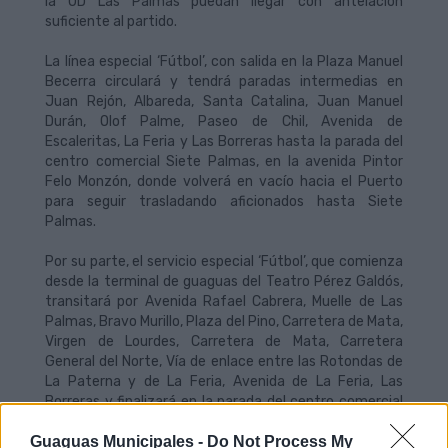
la UD Las Palmas puedan llegar con antelación
suficiente al partido.
La línea especial ‘Fútbol’, con salida en la Plaza Manuel
Becerra circulará y tendrá paradas intermedias en
Juan Rejón, Albareda, Santa Catalina, Juan Manuel
Durán, Olof Palme, Paseo de Chil, Avenida de
Escaleritas, La Feria y Las Borreras hasta la parada del
centro comercial Siete Palmas, en la avenida Pintor
Felo Monzón, donde volverá en vacío hacia el Puerto
para seguir trasladando aficionados hasta Siete
Palmas.
Por su parte, el servicio especial ‘Fútbol’, que comienza
desde la terminal de guaguas del Teatro Pérez Galdós,
transitará por Avenida Rafael Cabrera, Muelle de Las
Palmas, Bravo Murillo, Plaza del Pino, Carretera de Mata,
Virgen de Lourdes, Carretera de Mata, Carretera
General del Norte, Vía de enlace entre las Rotondas de
La Paterna y de La Feria, Avenida de La Feria, Las
Borreras y finalizará en la parada del centro comercial
Siete Palmas, en Pintor Felo Monzón.
Guaguas Municipales -
Do Not Process My