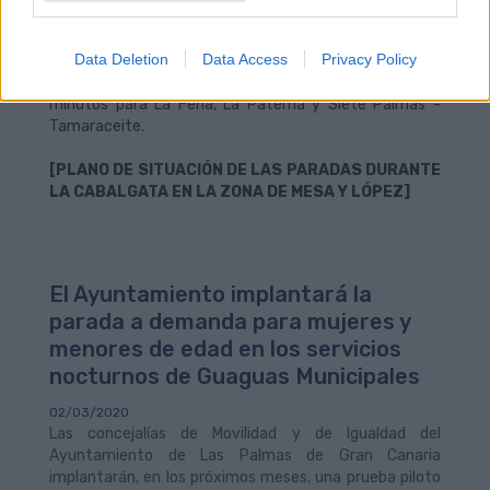
Estado del Servicio en página web de la empresa
. Las
líneas especiales tendrán una frecuencia de paso
Data Deletion
Data Access
Privacy Policy
aproximado de 10 minutos, en el caso de San José -
Hoya de la Plata y de Ciudad Alta; y de entre 15 y 20
minutos para La Feria, La Paterna y Siete Palmas -
Tamaraceite.
[PLANO DE SITUACIÓN DE LAS PARADAS DURANTE
LA CABALGATA EN LA ZONA DE MESA Y LÓPEZ]
El Ayuntamiento implantará la
parada a demanda para mujeres y
menores de edad en los servicios
nocturnos de Guaguas Municipales
02/03/2020
Las concejalías de Movilidad y de Igualdad del
Ayuntamiento de Las Palmas de Gran Canaria
implantarán, en los próximos meses, una prueba piloto