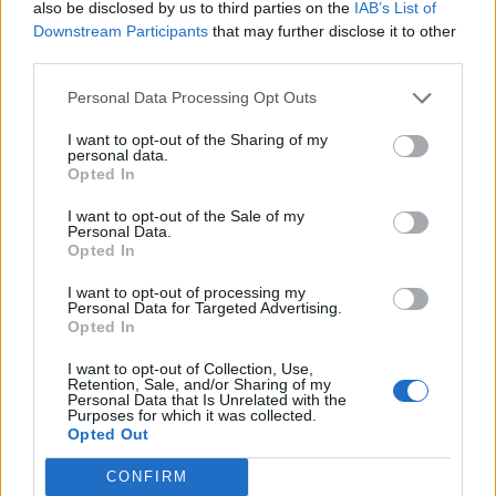
also be disclosed by us to third parties on the
IAB’s List of
Los servicios especiales, distribuidos en cinco líneas
Downstream Participants
that may further disclose it to other
exclusivas, para los eventos nocturnos del último fin de
third parties.
semana de Carnaval –que se prestarán este viernes 28
(celebración de la gala Drag Queen) y sábado 29 de
Personal Data Processing Opt Outs
febrero- conectarán todos los distritos de la capital
grancanaria con el Parque de Santa Catalina, lugar que
I want to opt-out of the Sharing of my
personal data.
dispondrá de una terminal de llegada y salida específica
Opted In
en la rambla de Simón Bolívar (Parque Blanco).
I want to opt-out of the Sale of my
Las cinco líneas especiales –con trayecto de ida y
Personal Data.
vuelta- son: 1) Las Rehoyas-Schamann-Escaleritas-
Opted In
Carnaval; 2) Tamaraceite-Siete Palmas-Carnaval; 3)
Hoya de la Plata-Vegueta-Triana-Carnaval; 4) La Feria-
I want to opt-out of processing my
Personal Data for Targeted Advertising.
Carnaval; y 5) La Paterna-Carnaval. A partir de las
Opted In
03:30 horas, una vez terminados los eventos en la
zona de ocio se realizará la operativa de evacuación,
I want to opt-out of Collection, Use,
con salida desde la misma Terminal del Carnaval, donde
Retention, Sale, and/or Sharing of my
Personal Data that Is Unrelated with the
se ha habilitado una taquilla para adquirir los billetes y
Purposes for which it was collected.
bonos.
Opted Out
La ubicación de las paradas de las líneas especiales, en
CONFIRM
ambos sentidos, se pueden consultar en la
sección de