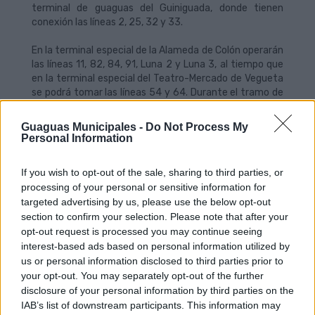
terminal de guaguas del Guiniguada, donde tienen
conexión las líneas 2, 25, 32 y 33.
En la terminal especial de la Alameda de Colón operarán
las líneas 11, 82, 84, 91, Luna 2 y Luna 3, al tiempo que
en la terminal especial del Teatro-Mercado de Vegueta
se podrá tomar las líneas 54 y 64. Durante el tramo de
la Gran Cabalgata, los clientes de la Línea 7 dispondrán
de la parada referencia en la calle Bernardino Correa
Guaguas Municipales -
Do Not Process My
Viera, frente al centro de salud de Triana, mientras que
Personal Information
los viajeros de la Línea 70 la tendrán frente al número
13 de la misma calle.
If you wish to opt-out of the sale, sharing to third parties, or
processing of your personal or sensitive information for
Para el Entierro de la Sardina y Cabalgata Infantil,
targeted advertising by us, please use the below opt-out
actos previstos para el domingo 1 de marzo, Guaguas
section to confirm your selection. Please note that after your
Municipales aplicará un plan de desvíos desde primera
opt-out request is processed you may continue seeing
hora de la tarde hasta la finalización de la quema de la
interest-based ads based on personal information utilized by
Sardina en la Playa de Las Canteras, al tiempo que
us or personal information disclosed to third parties prior to
reforzará las líneas de conexión con las áreas del
Puerto y Santa Catalina.
your opt-out. You may separately opt-out of the further
disclosure of your personal information by third parties on the
Servicios especiales para eventos nocturnos
IAB’s list of downstream participants. This information may