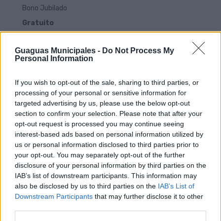
Bono Jubilado
Gratuito
--
Guaguas Municipales -
Do Not Process My
Familia Numerosa General
Personal Information
10,00 €
--
If you wish to opt-out of the sale, sharing to third parties, or
processing of your personal or sensitive information for
Familia Numerosa Especial
targeted advertising by us, please use the below opt-out
10,00 €
section to confirm your selection. Please note that after your
opt-out request is processed you may continue seeing
--
interest-based ads based on personal information utilized by
Bono Solidario
us or personal information disclosed to third parties prior to
your opt-out. You may separately opt-out of the further
5,00 €
disclosure of your personal information by third parties on the
--
IAB’s list of downstream participants. This information may
Tarjeta Turística Live 1 día
also be disclosed by us to third parties on the
IAB’s List of
Downstream Participants
that may further disclose it to other
5,00 €
third parties.
--