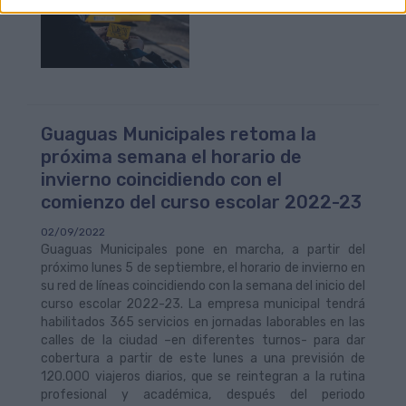
Guaguas Municipales retoma la
próxima semana el horario de
invierno coincidiendo con el
comienzo del curso escolar 2022-23
02/09/2022
Guaguas Municipales pone en marcha, a partir del
próximo lunes 5 de septiembre, el horario de invierno en
su red de líneas coincidiendo con la semana del inicio del
curso escolar 2022-23. La empresa municipal tendrá
habilitados 365 servicios en jornadas laborables en las
calles de la ciudad –en diferentes turnos- para dar
cobertura a partir de este lunes a una previsión de
120.000 viajeros diarios, que se reintegran a la rutina
profesional y académica, después del periodo