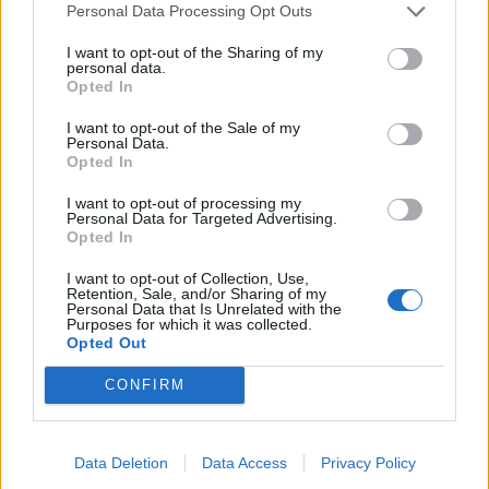
Personal Data Processing Opt Outs
Tarjeta Turística Live 3 días
I want to opt-out of the Sharing of my
12,00 €
personal data.
--
Opted In
Guagua Amarilla
I want to opt-out of the Sale of my
Personal Data.
1,80 €
Opted In
** En los bonos compartidos entre Guaguas
I want to opt-out of processing my
Municipales y Global también habrá reducción del
Personal Data for Targeted Advertising.
50% del precio
Opted In
Asimismo, las tarjetas Wawa Joven, Bono Residente y
I want to opt-out of Collection, Use,
Bono Oro, auspiciadas por el Cabildo Insular de Gran
Retention, Sale, and/or Sharing of my
Canaria, también está previsto que reduzcan a la mitad
Personal Data that Is Unrelated with the
Purposes for which it was collected.
en su precio durante la vigencia de la medida, por lo que
Opted Out
los viajeros dispondrán del descuento a la hora de
adquirir estos títulos de viaje. El precio final será Wawa
CONFIRM
Joven y Bono Oro, 10 euros, y Bono Residente, 14
euros.
Data Deletion
Data Access
Privacy Policy