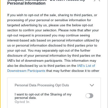
Personal Information
en la pantalla la parada donde queremos ubicar la
guagua, los números de líneas, sus recorridos y el
tiempo que resta para que llegue el siguiente vehículo.
If you wish to opt-out of the sale, sharing to third parties, or
processing of your personal or sensitive information for
Al demandar la información cuando se pulsa sobre
targeted advertising by us, please use the below opt-out
Próxima Guagua, la App solicita al usuario cómo desea
section to confirm your selection. Please note that after your
introducir su parada, si prefiere a través del código o en
opt-out request is processed you may continue seeing
la búsqueda de un mapa. Una vez aparece en la pantalla
interest-based ads based on personal information utilized by
la información de las diferentes líneas, con su
us or personal information disclosed to third parties prior to
respectivo tiempo de espera, el usuario puede recibir
your opt-out. You may separately opt-out of the further
una notificación en su dispositivo móvil de la llegada de
disclosure of your personal information by third parties on the
la guagua. Sólo debe pulsar la línea y pinchar en la
IAB’s list of downstream participants. This information may
palabra ‘Notificación’.
also be disclosed by us to third parties on the
IAB’s List of
Downstream Participants
that may further disclose it to other
La información que se brinda al viajero se obtiene
third parties.
mediante un sistema con tecnología vía satélite,
instalado en cada vehículo y vigilado por el control
Personal Data Processing Opt Outs
central de Guaguas Municipales. Este sistema permite
que llegue la información precisa sobre el tiempo de
I want to opt-out of the Sharing of my
recorrido de los trayectos a los aplicativos móviles o los
personal data.
diferentes paneles instalados de las paradas, que
Opted In
tienen un receptor conectado a cada guagua. A través