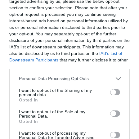
targeted advertising by us, please use the below opt-out
de 100 a 600.000 euros -dependiendo de la gravedad del
section to confirm your selection. Please note that after your
acto-, trabajos para la comunidad o libertad vigilada, entre
opt-out request is processed you may continue seeing
otras consecuencias judiciales.
interest-based ads based on personal information utilized by
us or personal information disclosed to third parties prior to
your opt-out. You may separately opt-out of the further
disclosure of your personal information by third parties on the
IAB’s list of downstream participants. This information may
Guaguas Municipales asume los
also be disclosed by us to third parties on the
IAB’s List of
servicios mínimos decretados para
Downstream Participants
that may further disclose it to other
la huelga de 16 horas de este fin de
third parties.
semana
Personal Data Processing Opt Outs
30/10/2020
PINCHA AQUÍ PARA CONSULTAR HORARIO DE SERVICIOS
I want to opt-out of the Sharing of my
MÍNIMOSGuaguas Municipales asume los servicios
personal data.
Opted In
mínimos decretados por la Autoridad Única del
Transporte de Gran Canaria (AUTGC) para la huelga de
I want to opt-out of the Sale of my
16 horas prevista por los trabajadores de la empresa
Personal Data.
pública entre las 17:00 horas del sábado 31 y las 9:00
Opted In
horas del domingo 1 de noviembre, coincidiendo con la
noche de los Finaos (Halloween). La resolución de la
I want to opt-out of processing my
Personal Data for Targeted Advertising.
AUTGC establece que se deberá cubrir un 50% de los