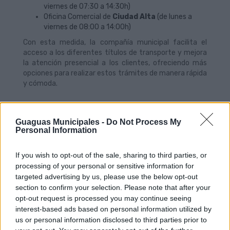
viernes de 07:30 a 14:30h)
Oficina Comercial de
Ciudad Alta
(de lunes a
viernes de 08:00 a 14:00h)
Con esta medida, la compañía municipal facilita el
acceso a los diferentes títulos de transporte y mejora
la atención presencial a los clientes, ofreciendo más
opciones para realizar estos trámites de manera rápida
y cómoda.
Guaguas Municipales -
Do Not Process My
Personal Information
If you wish to opt-out of the sale, sharing to third parties, or
processing of your personal or sensitive information for
targeted advertising by us, please use the below opt-out
section to confirm your selection. Please note that after your
opt-out request is processed you may continue seeing
Guaguas Municipales refuerza con
interest-based ads based on personal information utilized by
3.500 plazas extras las conexiones
us or personal information disclosed to third parties prior to
con el Campus de Tafira durante la