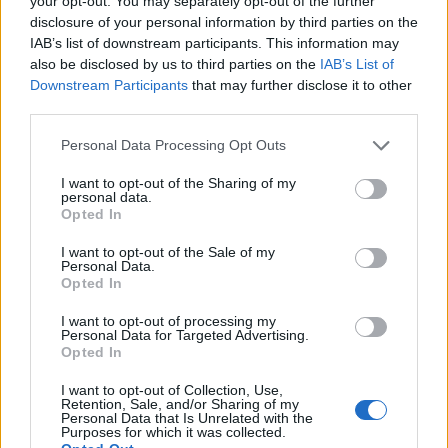
your opt-out. You may separately opt-out of the further
PAU 2026
disclosure of your personal information by third parties on the
IAB’s list of downstream participants. This information may
29/05/2026
also be disclosed by us to third parties on the
IAB’s List of
Guaguas Municipales refuerza los próximos días 2, 3, 4
Downstream Participants
that may further disclose it to other
y 5 de junio las líneas regulares 25, 26 y 48, que
third parties.
conectan distintas zonas de la capital grancanaria con
el Campus Universitario de Tafira, al objeto de facilitar
Personal Data Processing Opt Outs
los desplazamientos del alumnado que se presente a la
convocatoria ordinaria de la Prueba de Acceso
I want to opt-out of the Sharing of my
Universitario (PAU).La compañía municipal de
personal data.
transporte, con estas intensificaciones programadas,
Opted In
dispondrá de unas 3.500 plazas adicionales hacia el
I want to opt-out of the Sale of my
área universitaria durante estas jornadas académicas.
Personal Data.
La previsión de asistencia a estas pruebas en el
Opted In
Campus de... LEER MÁS
I want to opt-out of processing my
Personal Data for Targeted Advertising.
El Club Voleibol Guaguas exhibe su
Opted In
título de la Superliga 2025-26 en
I want to opt-out of Collection, Use,
Guaguas Municipales
Retention, Sale, and/or Sharing of my
Personal Data that Is Unrelated with the
22/05/2026
Purposes for which it was collected.
El presidente de Guaguas Municipales y concejal de