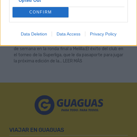
Opted Out
Transporte Público Colectivo, Pedro Quevedo, recibió
este viernes a los jugadores, técnicos y directivos del
CONFIRM
Club Voleibol Guaguas en la sede central de la compañía
en El Sebadal por la reciente obtención del título de la
Superliga 2025-26. El equipo de voleibol brindó a los
Data Deletion
Data Access
Privacy Policy
trabajadores de la empresa municipal de transporte su
reciente conquista nacional, tras vencer el pasado fin
de semana en la ronda final a Melilla.El éxito del club en
el torneo de la Superliga, que le da pasaporte para jugar
la próxima edición de la... LEER MÁS
VIAJAR EN GUAGUAS