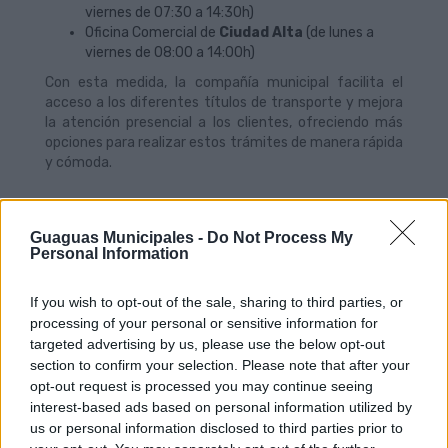
viernes de 07:30 a 14:30h)
Oficina Comercial de
Ciudad Alta
(de lunes a
viernes de 08:00 a 14:00h)
Con esta medida, la compañía municipal facilita el
acceso a los diferentes títulos de transporte y mejora
la atención presencial a los clientes, ofreciendo más
opciones para realizar estos trámites de manera rápida
y cómoda.
Guaguas Municipales -
Do Not Process My
Personal Information
If you wish to opt-out of the sale, sharing to third parties, or
processing of your personal or sensitive information for
targeted advertising by us, please use the below opt-out
section to confirm your selection. Please note that after your
opt-out request is processed you may continue seeing
Guaguas Municipales refuerza con
interest-based ads based on personal information utilized by
3.500 plazas extras las conexiones
us or personal information disclosed to third parties prior to
con el Campus de Tafira durante la