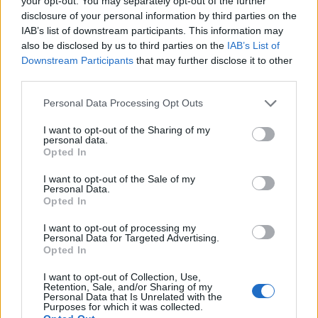
your opt-out. You may separately opt-out of the further
PAU 2026
disclosure of your personal information by third parties on the
IAB’s list of downstream participants. This information may
29/05/2026
also be disclosed by us to third parties on the
IAB’s List of
Guaguas Municipales refuerza los próximos días 2, 3, 4
Downstream Participants
that may further disclose it to other
y 5 de junio las líneas regulares 25, 26 y 48, que
third parties.
conectan distintas zonas de la capital grancanaria con
el Campus Universitario de Tafira, al objeto de facilitar
Personal Data Processing Opt Outs
los desplazamientos del alumnado que se presente a la
convocatoria ordinaria de la Prueba de Acceso
I want to opt-out of the Sharing of my
Universitario (PAU).La compañía municipal de
personal data.
transporte, con estas intensificaciones programadas,
Opted In
dispondrá de unas 3.500 plazas adicionales hacia el
I want to opt-out of the Sale of my
área universitaria durante estas jornadas académicas.
Personal Data.
La previsión de asistencia a estas pruebas en el
Opted In
Campus de... LEER MÁS
I want to opt-out of processing my
Personal Data for Targeted Advertising.
El Club Voleibol Guaguas exhibe su
Opted In
título de la Superliga 2025-26 en
I want to opt-out of Collection, Use,
Guaguas Municipales
Retention, Sale, and/or Sharing of my
Personal Data that Is Unrelated with the
22/05/2026
Purposes for which it was collected.
El presidente de Guaguas Municipales y concejal de