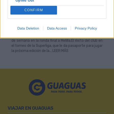
Opted Out
Transporte Público Colectivo, Pedro Quevedo, recibió
este viernes a los jugadores, técnicos y directivos del
CONFIRM
Club Voleibol Guaguas en la sede central de la compañía
en El Sebadal por la reciente obtención del título de la
Superliga 2025-26. El equipo de voleibol brindó a los
Data Deletion
Data Access
Privacy Policy
trabajadores de la empresa municipal de transporte su
reciente conquista nacional, tras vencer el pasado fin
de semana en la ronda final a Melilla.El éxito del club en
el torneo de la Superliga, que le da pasaporte para jugar
la próxima edición de la... LEER MÁS
VIAJAR EN GUAGUAS