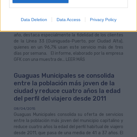
Municipales que conectan con Tamaraceite y Ciudad
Alta utiliza a diario los servicios de la compañía
municipal para sus desplazamientos por la capital
Data Deletion
Data Access
Privacy Policy
grancanaria. El estudio de usuarios, realizado por la
empresa de transporte entre febrero y marzo de este
año, destaca especialmente la fidelidad de los clientes
de la Línea 33 (Guiniguada-Puerto, por Ciudad Alta),
quienes en un 96,7% usan este servicio más de tres
días por semana. El informe, elaborado por la empresa
GFK con una muestra de... LEER MÁS
Guaguas Municipales se consolida
entre la población más joven de la
ciudad y reduce cuatro años la edad
del perfil del viajero desde 2011
08/04/2015
Guaguas Municipales consolida su oferta de servicios
entre la población más joven del municipio capitalino y
reduce cuatro años la edad del perfil habitual de viajero
desde 2011, que pasa de una media de 41 a 37 años. El