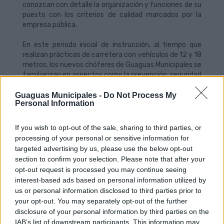
conozcan con detalle la organización y funciones de su
puesto con los criterios de calidad marcados por la
empresa pública.
En este periodo inicial de instrucción, al tiempo que
realizan prácticas de carretera con vehículos de 12 y 18
metros, los nuevos chóferes de Guaguas Municipales se
familiarizan en aspectos como la prevención, seguridad
y salud, las averías de los vehículos, el manejo de las
máquinas canceladoras y expendedoras, los diferentes
Guaguas Municipales -
Do Not Process My
Personal Information
títulos de viaje, horarios y planos de las líneas, así como
los criterios preferenciales y normas a la hora del trato
con el cliente. Una vez superada la semana de
If you wish to opt-out of the sale, sharing to third parties, or
adaptación, los nuevos conductores se incorporarán en
processing of your personal or sensitive information for
el servicio en la línea-escuela, la Línea 2, donde serán
targeted advertising by us, please use the below opt-out
tutorizados por los mandos intermedios.
section to confirm your selection. Please note that after your
opt-out request is processed you may continue seeing
Mejores frecuencias
interest-based ads based on personal information utilized by
us or personal information disclosed to third parties prior to
La incorporación de nuevos conductores propicia que la
your opt-out. You may separately opt-out of the further
Línea 12, que conecta el Cono Sur con el Puerto por la
disclosure of your personal information by third parties on the
parte baja de la ciudad, cuente con un vehículo
IAB’s list of downstream participants. This information may