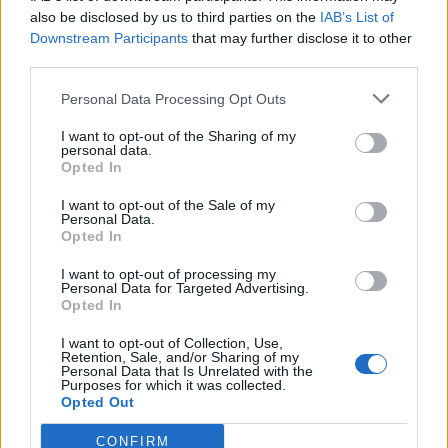
adicional más por cada uno de los turnos de mañana y
also be disclosed by us to third parties on the
IAB’s List of
tarde los fines de semana y festivos, lo que redunda en
Downstream Participants
that may further disclose it to other
una mayor frecuencia de salida de las guaguas desde
third parties.
las terminales de Hoya de la Plata y Manuel Becerra,
para facilitar el acceso a las playas a los vecinos de la
Personal Data Processing Opt Outs
capital.
I want to opt-out of the Sharing of my
De igual manera, desde el pasado 28 de marzo, la Línea
personal data.
33 (Guiniguada-Puerto) mejora su servicio durante los
Opted In
fines de semana y festivos, lo que se traduce en salidas
cada 13 minutos durante los sábados y 17 minutos en
I want to opt-out of the Sale of my
Personal Data.
domingo y festivos.
Opted In
I want to opt-out of processing my
Personal Data for Targeted Advertising.
Opted In
Guaguas Municipales fideliza al 80%
de los viajeros de las líneas que
I want to opt-out of Collection, Use,
Retention, Sale, and/or Sharing of my
conectan con Tamaraceite y Ciudad
Personal Data that Is Unrelated with the
Purposes for which it was collected.
Alta
Opted Out
15/04/2015
CONFIRM
Un 80% de los viajeros de las líneas de Guaguas