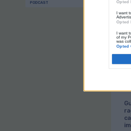
Opted 
PODCAST
pat
I want 
Est
Advertis
mil
Opted 
ya 
rel
I want t
of my P
El 
was col
con
Opted 
cul
Gu
ra
ca
im