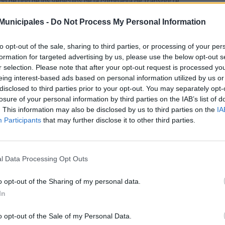
do de uno de los vehículos de la compañía de transporte.
tamos encantados de colaborar en esta iniciativa con El Museo 
unicipales -
Do Not Process My Personal Information
stros viajeros suban a alguna de las cuatro guaguas que forman pa
sladará a El Museo Canario y esto será una experiencia extraordin
to opt-out of the sale, sharing to third parties, or processing of your per
activo para personas de todas las edades”, enfatizó José Eduardo 
nsporte público de la ciudad se ayude a conocer la historia y costumbr
formation for targeted advertising by us, please use the below opt-out s
r selection. Please note that after your opt-out request is processed y
 su parte, el presidente de El Museo Canario, Daniel López, detalló q
eing interest-based ads based on personal information utilized by us or
vés del concepto de Museoguagua, los materiales y colecciones de la
disclosed to third parties prior to your opt-out. You may separately opt-
eciar y, con ello, incentivar a que acudan a la propia sede de El Museo 
losure of your personal information by third parties on the IAB’s list of
a que amplíen sus conocimientos.
. This information may also be disclosed by us to third parties on the
IA
oyando este proyecto hacemos accesible la cultura a toda la ciudad”
Participants
that may further disclose it to other third parties.
FRE Guanarteme, entidad patrocinadora de la muestra itinerante, 
edoso componente tecnológico que lo adapta a los nuevos tiempos y
promiso con la cultura
l Data Processing Opt Outs
empresa pública, en el marco de su programa “Arte para todo. Arte
arrollo cultural en la ciudad y promocionar a las entidades que divulga
o opt-out of the Sharing of my personal data.
es de Canarias, se ofrece como espacio expositivo itinerante pa
In
tenidos de interés histórico para todos los públicos.
colaboración entre Guaguas Municipales, El Museo Canario y 
o opt-out of the Sale of my Personal Data.
ortancia del compromiso social a través de la cultura y supone 