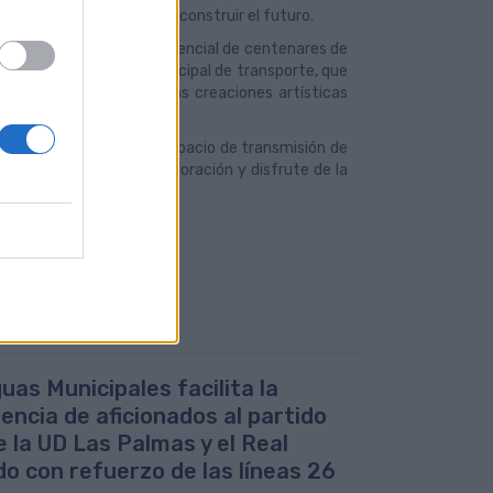
del pasado como forma de construir el futuro.
enta con una audiencia potencial de centenares de
rales de la compañía municipal de transporte, que
fías, arquitectura y otras creaciones artísticas
s.
s Municipales como un espacio de transmisión de
actitudes de respeto, valoración y disfrute de la
uas Municipales facilita la
tencia de aficionados al partido
e la UD Las Palmas y el Real
do con refuerzo de las líneas 26