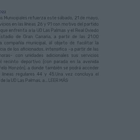
022
s Municipales refuerza este sábado, 21 de mayo,
vicios en las líneas 26 y 91 con motivo del partido
 que enfrenta a la UD Las Palmas y el Real Oviedo
Estadio de Gran Canaria, a partir de las 21:00
a compañía municipal, al objeto de facilitar la
cia de los aficionados, intensifica –a partir de las
horas- con unidades adicionales sus servicios
el recinto deportivo (con parada en la avenida
 Felo Monzón), a donde también se podrá acceder
s líneas regulares 44 y 45.Una vez concluya el
 de la UD Las Palmas, a... LEER MÁS