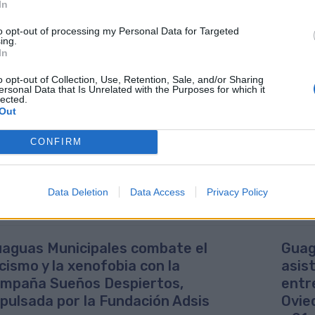
In
rimonio histórico y cultural de Canarias mediante la puesta en valor 
to opt-out of processing my Personal Data for Targeted
a iniciativa a bordo de los vehículos de Guaguas Municipales, que cu
ing.
es de espectadores, ofrece continuidad a la serie de proyectos cultu
In
ha exhibido a bordo exposiciones de viñetas, tiras cómicas, fotogra
evantes, que siempre han sido bien recibidas y valoradas por los viajero
o opt-out of Collection, Use, Retention, Sale, and/or Sharing
ersonal Data that Is Unrelated with the Purposes for which it
seguimiento de los diferentes proyectos permite consolidar a Guagua
lected.
ocimiento, aportando a los viajeros de todos los barrios de la ciudad 
Out
tura; además de desarrollar su sensibilidad y estimular su creatividad.
CONFIRM
Data Deletion
Data Access
Privacy Policy
aguas Municipales combate el
Guag
cismo y la xenofobia con la
asis
mpaña Sueños Despiertos,
entr
pulsada por la Fundación Adsis
Ovie