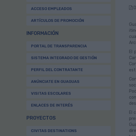
D
ACCESO EMPLEADOS
ARTÍCULOS DE PROMOCIÓN
Gua
iti
INFORMACIÓN
cua
Arc
PORTAL DE TRANSPARENCIA
El 
Can
SISTEMA INTEGRADO DE GESTIÓN
Con
PERFIL DEL CONTRATANTE
est
Con
ANÚNCIATE EN GUAGUAS
soc
Pod
VISITAS ESCOLARES
con
des
ENLACES DE INTERÉS
El 
PROYECTOS
pre
Gua
dir
CIVITAS DESTINATIONS