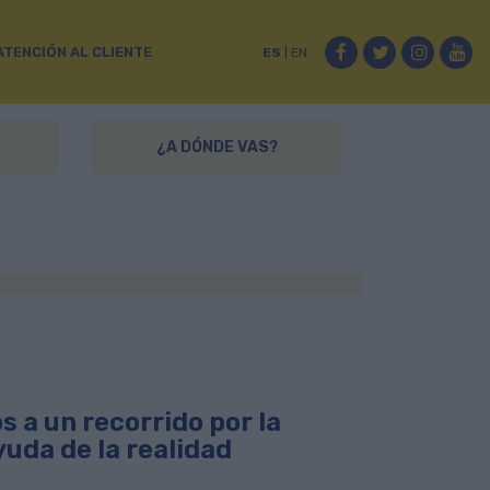
Facebook
Twitter
Instag
Yo
ATENCIÓN AL CLIENTE
ES
|
EN
¿A DÓNDE VAS?
s a un recorrido por la
uda de la realidad