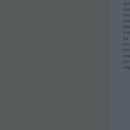
25/
Gua
con
pro
Des
imp
las
soc
mes
una
per
mig