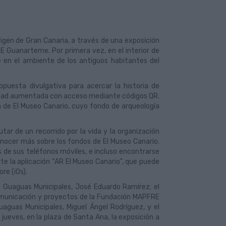
origen de Gran Canaria, a través de una exposición
RE Guanarteme. Por primera vez, en el interior de
e en el ambiente de los antiguos habitantes del
puesta divulgativa para acercar la historia de
alidad aumentada con acceso mediante códigos QR.
a de El Museo Canario, cuyo fondo de arqueología
tar de un recorrido por la vida y la organización
conocer más sobre los fondos de El Museo Canario.
s de sus teléfonos móviles, e incluso encontrarse
e la aplicación “AR El Museo Canario”, que puede
re (iOs).
e Guaguas Municipales, José Eduardo Ramírez; el
comunicación y proyectos de la Fundación MAPFRE
aguas Municipales, Miguel Ángel Rodríguez, y el
jueves, en la plaza de Santa Ana, la exposición a