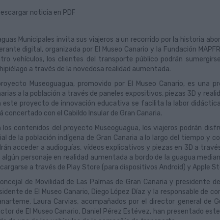
escargar noticia en PDF
guas Municipales invita sus viajeros a un recorrido por la historia ab
nerante digital, organizada por El Museo Canario y la Fundación MAPF
tro vehículos, los clientes del transporte público podrán sumergirs
hipiélago a través de la novedosa realidad aumentada.
proyecto Museoguagua, promovido por El Museo Canario, es una pro
arias a la población a través de paneles expositivos, piezas 3D y re
 este proyecto de innovación educativa se facilita la labor didáctic
á concertado con el Cabildo Insular de Gran Canaria.
 los contenidos del proyecto Museoguagua, los viajeros podrán disfru
ial de la población indígena de Gran Canaria a lo largo del tiempo y 
rán acceder a audioguías, vídeos explicativos y piezas en 3D a travé
 algún personaje en realidad aumentada a bordo de la guagua mediant
cargarse a través de Play Store (para dispositivos Android) y Apple Sto
concejal de Movilidad de Las Palmas de Gran Canaria y presidente d
sidente de El Museo Canario, Diego López Díaz y la responsable de 
narteme, Laura Carvias, acompañados por el director general de Gu
ector de El Museo Canario, Daniel Pérez Estévez, han presentado este 