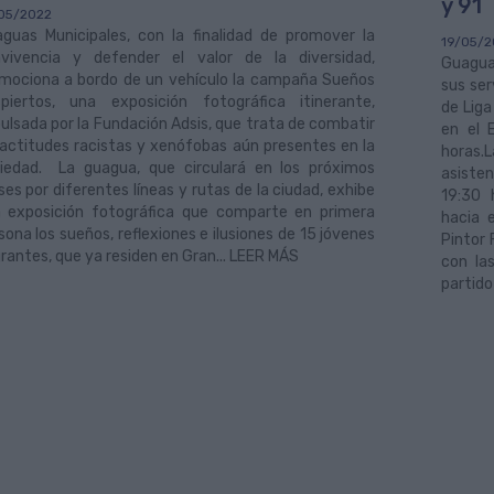
y 91
05/2022
guas Municipales, con la finalidad de promover la
19/05/2
vivencia y defender el valor de la diversidad,
Guagua
mociona a bordo de un vehículo la campaña Sueños
sus ser
piertos, una exposición fotográfica itinerante,
de Liga
ulsada por la Fundación Adsis, que trata de combatir
en el 
 actitudes racistas y xenófobas aún presentes en la
horas.L
iedad. La guagua, que circulará en los próximos
asisten
es por diferentes líneas y rutas de la ciudad, exhibe
19:30 
 exposición fotográfica que comparte en primera
hacia 
sona los sueños, reflexiones e ilusiones de 15 jóvenes
Pintor
rantes, que ya residen en Gran... LEER MÁS
con la
partido