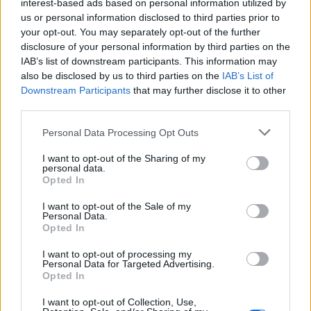
interest-based ads based on personal information utilized by
us or personal information disclosed to third parties prior to
En relación a la reactivación de la Línea 35, que transita
your opt-out. You may separately opt-out of the further
entre el Auditorio y La Ballena, con paso por la carretera
disclosure of your personal information by third parties on the
de Chile, urbanización Díaz Casanova, Las Torres, La
IAB’s list of downstream participants. This information may
Feria y Escaleritas, se ha configurado un horario con
also be disclosed by us to third parties on the
IAB’s List of
trece salidas desde la terminal del Auditorio (la primera,
Downstream Participants
that may further disclose it to other
a las 7:35 horas, y la última, a las 21:45 horas) y otras
third parties.
tantas con origen en La Ballena (que dispone de la
primera salida a las 7:00 horas y la última a las 21:15
Personal Data Processing Opt Outs
horas). A partir de la tarde de este domingo 19 se podrá
consultar los horarios completos de éste y otros
I want to opt-out of the Sharing of my
servicios en la web guaguas.com.
personal data.
En la misma línea de ampliación de frecuencias y
Opted In
horarios, a partir del sábado 25 de julio, las líneas 7, 11,
13, 32 y 82 mejoran sus servicios, mientras que a partir
I want to opt-out of the Sale of my
Personal Data.
del domingo 26 son las líneas 7 y 11 las que
Opted In
incrementarán su oferta.
I want to opt-out of processing my
Personal Data for Targeted Advertising.
Opted In
Guaguas Municipales coopera con el
I want to opt-out of Collection, Use,