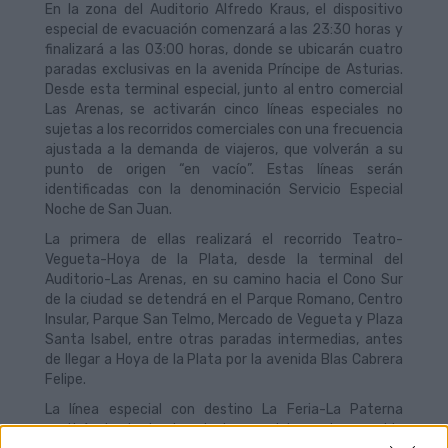
En la zona del Auditorio Alfredo Kraus, el dispositivo
especial de evacuación comenzará a las 23:30 horas y
finalizará a las 03:00 horas, donde se ubicarán cuatro
paradas exclusivas en la avenida Príncipe de Asturias.
Desde esta terminal especial, junto al entro comercial
Las Arenas, se activarán cinco líneas especiales no
sujetas a los recorridos comerciales con una frecuencia
ajustada a la demanda de viajeros, que volverán a su
punto de origen “en vacío”. Estas líneas serán
identificadas con la denominación Servicio Especial
Noche de San Juan.
La primera de ellas realizará el recorrido Teatro-
Vegueta-Hoya de la Plata, desde la terminal del
Auditorio-Las Arenas, en su camino hacia el Cono Sur
de la ciudad se detendrá en el Parque Romano, Centro
Insular, Parque San Telmo, Mercado de Vegueta y Plaza
Santa Isabel, entre otras paradas intermedias, antes
de llegar a Hoya de la Plata por la avenida Blas Cabrera
Felipe.
La línea especial con destino La Feria-La Paterna
partirá desde la terminal especial, en la avenida