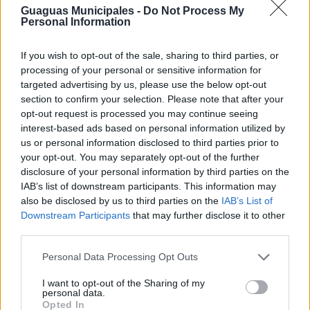
Príncipe de Asturias, circulará por Juan Carlos I, con
Guaguas Municipales -
Do Not Process My
parada en el Hospital Negrín, transitará por el barrio del
Personal Information
Pilar y La Feria, con parada en Infecar y el centro
comercial La Ballena, antes de finalizar su recorrido en
If you wish to opt-out of the sale, sharing to third parties, or
La Paterna.
processing of your personal or sensitive information for
La tercera línea especial llegará a la zona de Las
targeted advertising by us, please use the below opt-out
Rehoyas, Schamann y Escaleritas, circulando
section to confirm your selection. Please note that after your
previamente por la avenida de Ansite, donde se ubica el
opt-out request is processed you may continue seeing
cementerio del Puerto, recorrerá las calles Obispo
interest-based ads based on personal information utilized by
Romo, Zaragoza y Don Pedro Infinito, antes de parar en
us or personal information disclosed to third parties prior to
Miller Bajo, Divina Pastora y Castillo de Mata. Concluirá
your opt-out. You may separately opt-out of the further
el recorrido en la terminal del Guiniguada, tras parar en
disclosure of your personal information by third parties on the
Primero de Mayo.
IAB’s list of downstream participants. This information may
El cuarto servicio especial, que partirá desde el
also be disclosed by us to third parties on the
IAB’s List of
Auditorio, llegará hasta Siete Palmas-Tamaraceite.
Downstream Participants
that may further disclose it to other
Tomará la Avenida de José Sánchez Peñate hacia el
third parties.
hospital Doctor Negrín, Juan Carlos I y la Avenida Pintor
Felo Monzón, donde recuperará el recorrido diario hasta
Personal Data Processing Opt Outs
llegar a la avenida 8 de Marzo, al tiempo que la línea
especial con dirección al Puerto, tendrá paradas
I want to opt-out of the Sharing of my
intermedias en el club Náutico, Intercambiador de
personal data.
Opted In
Santa Catalina, Eduardo Benot y Edificio Mapfre, antes