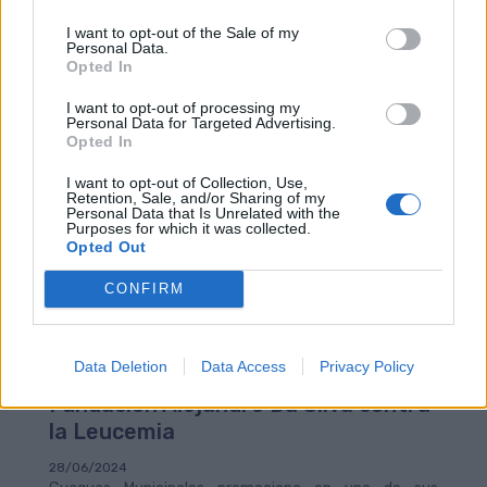
de finalizar en la terminal del Puerto, tras recorrer parte
I want to opt-out of the Sale of my
de la calle La Naval.
Personal Data.
Opted In
Desde la parada del Mercado del Puerto, otro de los
enclaves tradicionales de la Noche de San Juan, se
I want to opt-out of processing my
reforzarán los servicios para la salida, tras la
Personal Data for Targeted Advertising.
finalización de la quema de voladores, de las líneas Luna
Opted In
1, 21/24, 33 y 47. Mientras, el servicio nocturno que
presta habitualmente Guaguas Municipales con las
I want to opt-out of Collection, Use,
Retention, Sale, and/or Sharing of my
líneas Luna se mantiene en su horario e itinerario
Personal Data that Is Unrelated with the
habituales.
Purposes for which it was collected.
Opted Out
CONFIRM
Guaguas Municipales promociona la
segunda edición de ‘Solidarios con
Data Deletion
Data Access
Privacy Policy
altura’, el partido benéfico de la
Fundación Alejandro Da Silva contra
la Leucemia
28/06/2024