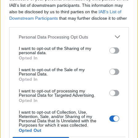
directo a bordo de las guaguas de transporte público
IAB’s list of downstream participants. This information may
colectivo regular y, por tanto, autoriza a Guaguas
also be disclosed by us to third parties on the
IAB’s List of
Municipales a aceptar el pago directo de los viajeros a
Downstream Participants
that may further disclose it to other
bordo de los vehículos a partir del martes, día 1 de junio.
third parties.
La medida ha sido anunciada este viernes por el
organismo regulador del transporte, después de que
Personal Data Processing Opt Outs
suspendiera la opción del pago directo en marzo de
2020, derivado de la crisis sanitaria provocada por el
I want to opt-out of the Sharing of my
personal data.
covid-19.La AUTGC justifica su decisión por la... LEER
Opted In
MÁS
I want to opt-out of the Sale of my
Personal Data.
Guaguas Municipales comienza a
Opted In
transitar este lunes con diez líneas
por el intercambiador modal de
I want to opt-out of processing my
Personal Data for Targeted Advertising.
Concepción Arenal
Opted In
30/04/2021
I want to opt-out of Collection, Use,
Guaguas Municipales comenzará este lunes 3 de mayo
Retention, Sale, and/or Sharing of my
Personal Data that Is Unrelated with the
a transitar con 10 líneas regulares por el nuevo
Purposes for which it was collected.
intercambiador de transporte de la calle Concepción
Opted Out
Arenal, espacio que facilitará la conexión multimodal