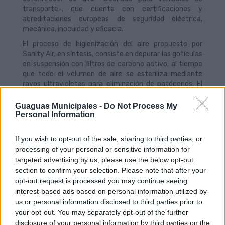
transporte-, que cuenta con certificaciones y
acreditaciones europeas de seguridad eléctrica,
mecánica, inocuidad y eficacia.
El proceso de higienización del aire propuesto por
Sanity Air, en síntesis, consiste en depurar las gotículas
en suspensión con filtros de carbono activo, al tiempo
que todo el volumen de aire se esteriliza mediante
rayos ultravioletas para eliminación de patógenos. El
fabricante acredita que no se añaden productos
químicos ni biocidas que puedan ser nocivos para la
Guaguas Municipales -
Do Not Process My
Personal Information
salud.
If you wish to opt-out of the sale, sharing to third parties, or
processing of your personal or sensitive information for
targeted advertising by us, please use the below opt-out
Guaguas Municipales recupera la
section to confirm your selection. Please note that after your
opción del pago directo desde el
opt-out request is processed you may continue seeing
martes 1 de junio
interest-based ads based on personal information utilized by
us or personal information disclosed to third parties prior to
28/05/2021
your opt-out. You may separately opt-out of the further
La Autoridad Única del Transporte de Gran Canaria
disclosure of your personal information by third parties on the
(AUTGC) ha dejado sin efecto la limitación de pago