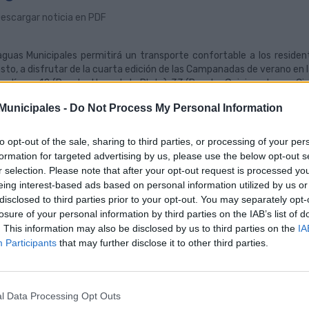
escargar noticia en PDF
guas Municipales permitirá un transporte confortable a los residen
sto, a disfrutar de la cuarta edición de las Campanadas de verano en l
las líneas 12 (Puerto-Hoya de la Plata), 33 (Puerto-Guiniguada, por Ci
nerarios, al tiempo que la compañía municipal reforzará las frecuencias 
unicipales -
Do Not Process My Personal Information
resa de transporte.
sociedad pública intensificará este viernes sus servicios de transporte
to opt-out of the sale, sharing to third parties, or processing of your per
30 horas –hora de finalización del evento-, con el objetivo de facili
formation for targeted advertising by us, please use the below opt-out s
án cita en esta singular celebración de Fin de Año en pleno mes de 
r selection. Please note that after your opt-out request is processed y
arán al operativo regular de las líneas Luna, activadas desde las 22:4
eing interest-based ads based on personal information utilized by us or
disclosed to third parties prior to your opt-out. You may separately opt-
 vez concluya el evento recreativo en el área de Vegueta, los viajeros
losure of your personal information by third parties on the IAB’s list of
la calle Rafael Cabrera, como parada de referencia para tomar la Luna 
. This information may also be disclosed by us to third parties on the
IA
Feria, Ciudad Alta y Guanarteme, y Luna 3, que transita por el corredo
Participants
that may further disclose it to other third parties.
a asistir a la celebración, el viajero podrá tomar la Línea 12, que co
a de la Plata y Manuel Becerrra; la Línea 33, que une la zona Pue
vicio a barrios tan importantes como Schamann, Cruz de Piedra, La
l Data Processing Opt Outs
eas (1, 2, 11, 13, 17 ó 91, entre otras) conectan distintas localizaciones