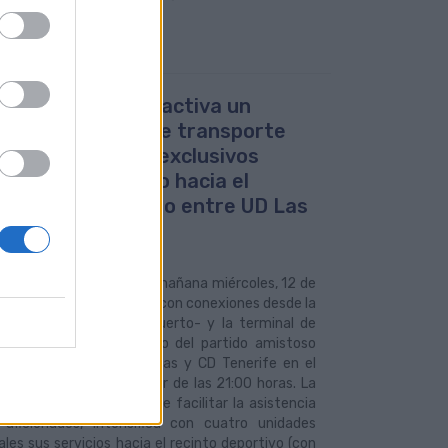
uas Municipales activa un
ositivo especial de transporte
cuatro vehículos exclusivos
e Puerto y Teatro hacia el
dio para el partido entre UD Las
as y CD Tenerife
015
s Municipales despliega mañana miércoles, 12 de
 la línea especial ‘Fútbol’ con conexiones desde la
Manuel Becerra -en el Puerto- y la terminal de
s del Teatro con motivo del partido amistoso
frenta a la UD Las Palmas y CD Tenerife en el
 de Gran Canaria, a partir de las 21:00 horas. La
a municipal, al objeto de facilitar la asistencia
 aficionados, intensifica con cuatro unidades
ales sus servicios hacia el recinto deportivo (con