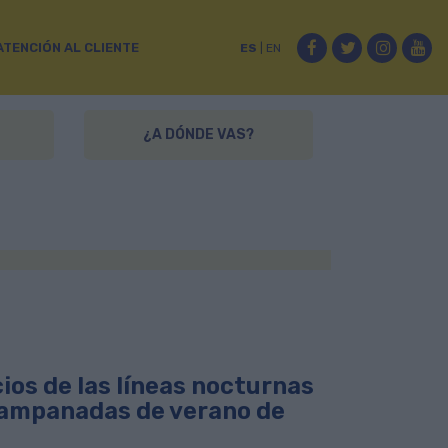
Facebook
Twitter
Instag
Yo
ATENCIÓN AL CLIENTE
ES
|
EN
¿A DÓNDE VAS?
ios de las líneas nocturnas
s Campanadas de verano de