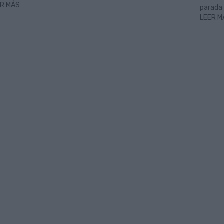
ER MÁS
parada 
LEER M