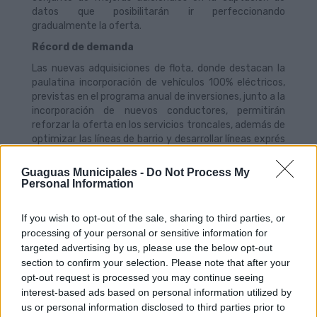
datos que posibilitarán ir perfeccionando
gradualmente la oferta.
Récord de demanda
Las nuevas adquisiciones de flota, donde destacan la
paulatina incorporación de vehículos 100% eléctricos,
previstas en el programa anual de inversiones, junto a la
incorporación de nuevos conductores, permitirán
reforzar la oferta en los servicios troncales, además de
optimizar las líneas de barrio y desarrollar líneas exprés
de conexión rápida en horas punta. Ya durante los
meses de noviembre y diciembre de este año, se
Guaguas Municipales -
Do Not Process My
incorporarán al servicio 30 nuevos vehículos, 15 de 18
Personal Information
de metros, diez de 21 metros y cinco de 12 metros.
La ampliación del número de vehículos disponibles,
If you wish to opt-out of the sale, sharing to third parties, or
aparejado a la contratación de nuevos conductores,
processing of your personal or sensitive information for
posibilitará el afianzamiento a lo largo de 2024 de la
targeted advertising by us, please use the below opt-out
oferta de servicios, que se ha visto seriamente
section to confirm your selection. Please note that after your
tensionada durante el presente año debido al efecto
opt-out request is processed you may continue seeing
de la gratuidad y bonificación del transporte público,
interest-based ads based on personal information utilized by
que ha disparado la demanda de viajeros a cuotas
us or personal information disclosed to third parties prior to
inesperadas, que presumiblemente superarán los 47