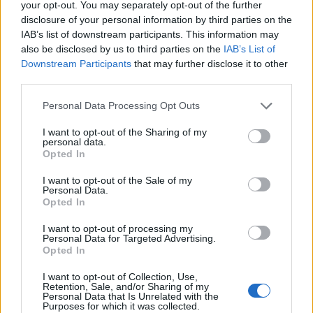
your opt-out. You may separately opt-out of the further
millones de clientes al finalizar este año.
disclosure of your personal information by third parties on the
En 2024, si se mantienen las condiciones de gratuidad
IAB’s list of downstream participants. This information may
en el transporte público colectivo, Guaguas Municipales
also be disclosed by us to third parties on the
IAB’s List of
ha planteado en sus presupuestos un incremento del
Downstream Participants
that may further disclose it to other
4% en la cifra de clientes, por lo que superaría cualquier
third parties.
registro anterior y se acercaría a los 50 millones de
usuarios.
Personal Data Processing Opt Outs
El Ayuntamiento: 30 millones de euros
I want to opt-out of the Sharing of my
personal data.
El Ayuntamiento de Las Palmas de Gran Canaria
Opted In
contribuye con más de 30 millones de euros a las cifras
de ingresos de Guaguas Municipales para el ejercicio
I want to opt-out of the Sale of my
2024, lo que permite sostener las subvenciones
Personal Data.
tarifarias y el ambicioso plan de inversiones en este
Opted In
servicio público. Del total, 20,7 millones de euros se
I want to opt-out of processing my
incluyen en el presupuesto corriente del Consistorio y
Personal Data for Targeted Advertising.
otros 9,3 millones se incorporan para la adquisición de
Opted In
flota y los proyectos asociados a los fondos Next
Generation.
I want to opt-out of Collection, Use,
Retention, Sale, and/or Sharing of my
La aportación del Ayuntamiento capitalino -que se
Personal Data that Is Unrelated with the
Purposes for which it was collected.
incrementa por noveno año consecutivo- posibilita