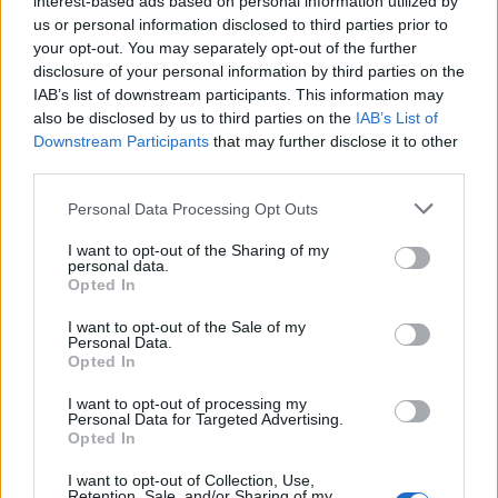
interest-based ads based on personal information utilized by
nueva parada en un punto cercano a la Base Naval,
us or personal information disclosed to third parties prior to
aproximadamente en el número 3 de la avenida Mesa y
your opt-out. You may separately opt-out of the further
López, lo que facilitará su desplazamiento por la vía
disclosure of your personal information by third parties on the
comercial. La parada previa se realizará junto al
IAB’s list of downstream participants. This information may
Mercado Central, en la calle Galicia, y la parada
also be disclosed by us to third parties on the
IAB’s List of
posterior, en el final de cabecera, en el Intercambiador
Downstream Participants
that may further disclose it to other
de Santa Catalina.
third parties.
Los técnicos de Guaguas Municipales realizarán en las
Personal Data Processing Opt Outs
próximas semanas un seguimiento minucioso del
recorrido de las líneas 22 y 81 por la avenida Mesa y
I want to opt-out of the Sharing of my
López al objeto de detectar y subsanar las incidencias
personal data.
que se generen.
Opted In
I want to opt-out of the Sale of my
[FOTO: Ténicos de Guaguas Municipales y Geursa,
Personal Data.
junto a un vehículo articulado, durante las
Opted In
pruebas que se realizaron la semana pasada en la
avenida Mesa y López]
I want to opt-out of processing my
Personal Data for Targeted Advertising.
Opted In
I want to opt-out of Collection, Use,
Retention, Sale, and/or Sharing of my