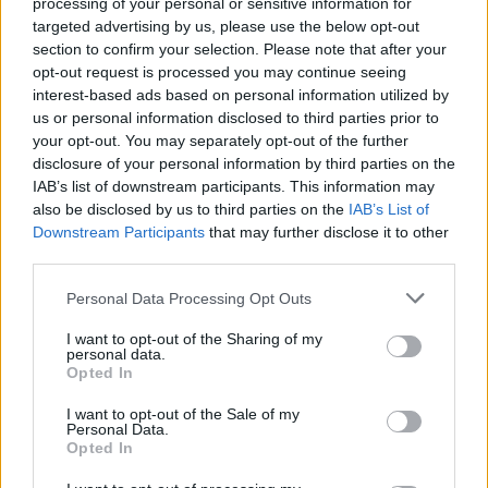
processing of your personal or sensitive information for
refuerzos de dos unidades durante los fines de semana
targeted advertising by us, please use the below opt-out
hasta el 5 de enero, lo que facilitará optimizar la
section to confirm your selection. Please note that after your
frecuencia del servicio regular entre las zonas
opt-out request is processed you may continue seeing
comerciales de Triana-Vegueta, CC La Ballena, Pedro
Infinito, Mesa y López y Puerto-Canteras.
interest-based ads based on personal information utilized by
us or personal information disclosed to third parties prior to
A la Línea 32 se agregará un vehículo durante los cinco
your opt-out. You may separately opt-out of the further
fines de semana de la campaña navideña, lo que
disclosure of your personal information by third parties on the
permite una frecuencia de paso de 20 minutos. El
IAB’s list of downstream participants. This information may
recorrido oficial de esta línea, que une Guiniguada con el
also be disclosed by us to third parties on the
IAB’s List of
Auditorio Alfredo Kraus, por San Antonio, transita por la
Downstream Participants
that may further disclose it to other
avenida Escaleritas hasta enlazar con la avenida de
third parties.
Ansite (cementerio del Puerto) y, desde allí, tomar la
circunvalación hasta la zona del Auditorio Alfredo
Personal Data Processing Opt Outs
Kraus, entrando por el puente de El Rincón, para
finalizar en la parada de la calle Industrial José Sánchez
I want to opt-out of the Sharing of my
personal data.
Peñate, junto al centro comercial Las Arenas.
Opted In
Guaguas Municipales recomienda el uso de transporte
I want to opt-out of the Sale of my
público durante las fiestas navideñas para conectar
Personal Data.
con más comodidad con las diferentes zonas
Opted In
comerciales de la ciudad. La compañía municipal, con el
apoyo del Ayuntamiento de Las Palmas de Gran