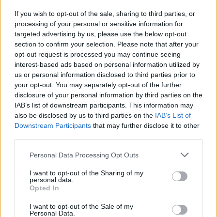
Con la MetroGuagua y la transformación urbanística
If you wish to opt-out of the sale, sharing to third parties, or
que se está llevando a cabo para su implementación, el
processing of your personal or sensitive information for
Ayuntamiento de Las Palmas de Gran Canaria tiene
targeted advertising by us, please use the below opt-out
como objetivo favorecer la fluidez del tráfico en el
section to confirm your selection. Please note that after your
centro de la ciudad y reforzar la comunicación entre
opt-out request is processed you may continue seeing
los distintos barrios, mejorando el servicio de la red
interest-based ads based on personal information utilized by
global de Guaguas Municipales. Al mismo tiempo, los
us or personal information disclosed to third parties prior to
trabajos que se están realizando mejorarán el aspecto
your opt-out. You may separately opt-out of the further
urbanístico de la ciudad, configurando nuevos espacios
disclosure of your personal information by third parties on the
más accesibles y seguros para el peatón y contribuirá a
IAB’s list of downstream participants. This information may
revitalizar distintas partes de la ciudad, como la zona
also be disclosed by us to third parties on the
IAB’s List of
comercial abierta de Mesa y López.
Downstream Participants
that may further disclose it to other
third parties.
Personal Data Processing Opt Outs
El intercambiador de Hoya de la
Plata vertebrará la movilidad en la
I want to opt-out of the Sharing of my
personal data.
ciudad
Opted In
28/02/2019
I want to opt-out of the Sale of my
El intercambiador de Hoya de la Plata, que vertebrará la
Personal Data.