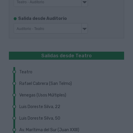
Ida
Itinerarios
Salida desde Auditorio
de
salida
Vuelta
Salidas desde Teatro
Teatro
Rafael Cabrera (San Telmo)
Próxima Guagua
Localizar parada en el plano
Venegas (Usos Múltiples)
Próxima Guagua
Cómo llegar hasta aquí
Localizar parada en el plano
Luis Doreste Silva, 22
Próxima Guagua
Código de parada: 938
Cómo llegar hasta aquí
Localizar parada en el plano
Luis Doreste Silva, 50
Próxima Guagua
Cerrar
Código de parada: 3
Cómo llegar hasta aquí
Localizar parada en el plano
Av. Marítima del Sur (Juan XXIII)
Próxima Guagua