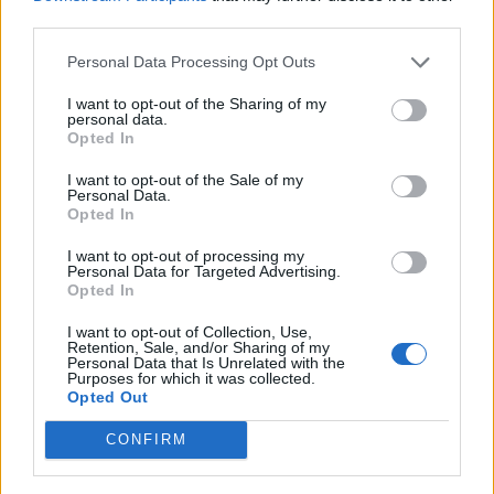
Sábado
third parties.
07:15
07:30
07:45
08:00
08:15
08:25
Personal Data Processing Opt Outs
08:35
08:45
08:55
09:05
09:15
09:25
I want to opt-out of the Sharing of my
personal data.
09:35
09:45
09:55
10:05
10:15
10:25
Opted In
10:45
10:55
11:05
11:15
11:25
11:35
I want to opt-out of the Sale of my
11:45
11:55
12:05
12:15
12:25
12:35
Personal Data.
Opted In
12:45
12:55
13:05
13:15
13:25
13:35
I want to opt-out of processing my
13:45
13:55
14:05
14:15
14:25
14:35
Personal Data for Targeted Advertising.
Opted In
14:45
14:55
15:05
15:15
15:25
15:35
I want to opt-out of Collection, Use,
15:45
15:55
16:05
16:15
16:25
16:35
Retention, Sale, and/or Sharing of my
Personal Data that Is Unrelated with the
Purposes for which it was collected.
16:45
16:55
17:05
17:15
17:35
17:45
Opted Out
17:55
18:05
18:15
18:25
18:35
18:45
CONFIRM
18:55
19:05
19:15
19:25
19:35
19:45