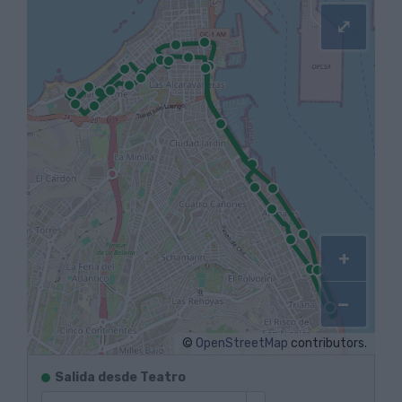
⤢
+
−
©
OpenStreetMap
contributors.
Itinerarios
Salida desde Teatro
de
salida