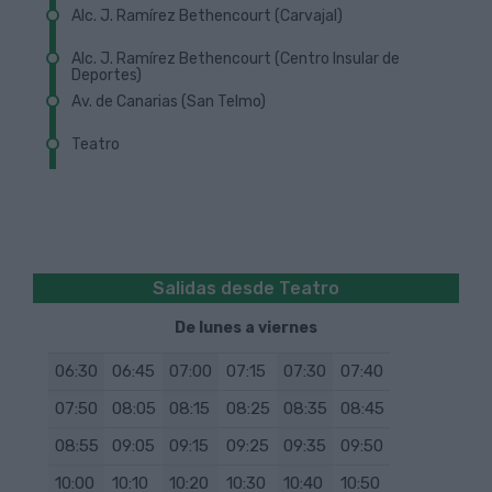
Código de parada: 647
Como llegar hasta aquí
Localizar parada en el plano
Alc. J. Ramírez Bethencourt (Carvajal)
Próxima Guagua
Cerrar
Código de parada: 396
Como llegar hasta aquí
Localizar parada en el plano
Alc. J. Ramírez Bethencourt (Centro Insular de
Próxima Guagua
Deportes)
Cerrar
Código de parada: 22
Como llegar hasta aquí
Localizar parada en el plano
Av. de Canarias (San Telmo)
Próxima Guagua
Cerrar
Código de parada: 642
Como llegar hasta aquí
Localizar parada en el plano
Teatro
Próxima Guagua
Cerrar
Código de parada: 40
Como llegar hasta aquí
Localizar parada en el plano
Próxima Guagua
Cerrar
Código de parada: 38
Como llegar hasta aquí
Localizar parada en el plano
Cerrar
Código de parada: 36
Como llegar hasta aquí
Salidas desde Teatro
Cerrar
Código de parada: 938
De lunes a viernes
Cerrar
06:30
06:45
07:00
07:15
07:30
07:40
07:50
08:05
08:15
08:25
08:35
08:45
08:55
09:05
09:15
09:25
09:35
09:50
10:00
10:10
10:20
10:30
10:40
10:50