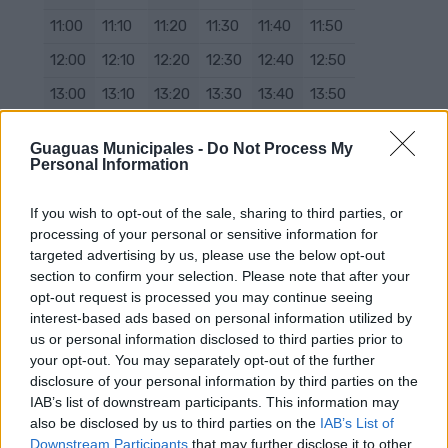
11:00
11:10
11:20
11:30
11:40
11:50
12:00
12:10
12:20
12:30
12:40
12:50
13:00
13:10
13:20
13:30
13:40
13:50
14:00
14:10
14:20
14:30
14:40
14:50
Guaguas Municipales -
Do Not Process My
15:00
15:10
15:20
15:30
15:40
15:50
Personal Information
16:00
16:10
16:20
16:30
16:40
16:50
If you wish to opt-out of the sale, sharing to third parties, or
17:05
17:15
17:25
17:35
17:45
18:00
processing of your personal or sensitive information for
targeted advertising by us, please use the below opt-out
18:10
18:20
18:30
18:40
18:50
19:00
section to confirm your selection. Please note that after your
opt-out request is processed you may continue seeing
19:10
19:20
19:30
19:40
19:55
20:05
interest-based ads based on personal information utilized by
20:15
20:25
20:35
20:45
20:55
21:05
us or personal information disclosed to third parties prior to
your opt-out. You may separately opt-out of the further
21:20
21:35
21:50
22:10
22:30
23:05
disclosure of your personal information by third parties on the
23:45
00:20
00:45
01:15
01:40
02:10
IAB’s list of downstream participants. This information may
also be disclosed by us to third parties on the
IAB’s List of
Downstream Participants
that may further disclose it to other