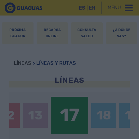
MENÚ
ES
|
EN
PRÓXIMA
RECARGA
CONSULTA
¿A DÓNDE
GUAGUA
ONLINE
SALDO
VAS?
LÍNEAS
> LÍNEAS Y RUTAS
LÍNEAS
17
12
13
18
19