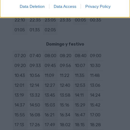
19:55
20:05
20:15
20:25
20:35
20:45
Data Deletion
Data Access
Privacy Policy
20:55
21:05
21:15
21:30
21:40
21:55
22:10
22:35
23:05
23:35
00:05
00:35
01:05
01:35
02:05
Domingo y festivo
07:20
07:40
08:00
08:20
08:40
09:00
09:20
09:33
09:45
09:56
10:07
10:30
10:43
10:56
11:09
11:22
11:35
11:48
12:01
12:14
12:27
12:40
12:53
13:06
13:19
13:32
13:45
13:58
14:11
14:24
14:37
14:50
15:03
15:16
15:29
15:42
15:55
16:08
16:21
16:34
16:47
17:00
17:13
17:26
17:49
18:02
18:15
18:28