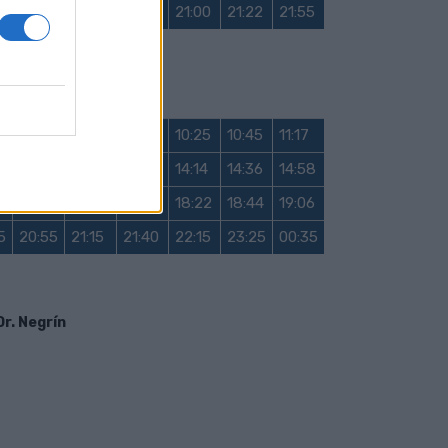
8
19:56
20:14
20:37
21:00
21:22
21:55
5
Domingo y festivo
9
09:23
09:45
10:05
10:25
10:45
11:17
5
13:07
13:30
13:52
14:14
14:36
14:58
0
17:02
17:24
17:53
18:22
18:44
19:06
5
20:55
21:15
21:40
22:15
23:25
00:35
Dr. Negrín