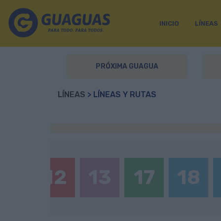
INICIO
LÍNEAS
PRÓXIMA GUAGUA
LÍNEAS
> LÍNEAS Y RUTAS
X11
12
13
17
18