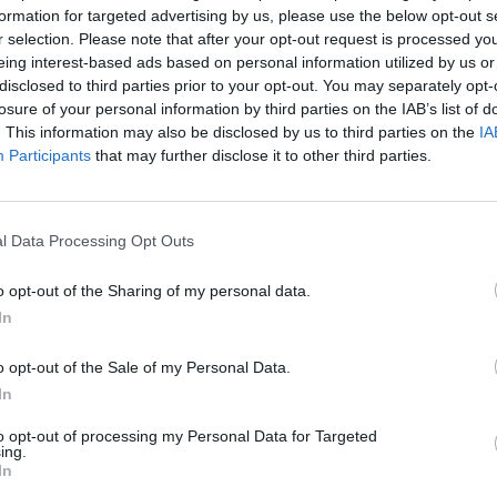
formation for targeted advertising by us, please use the below opt-out s
06:30
06:45
07:00
07:1
r selection. Please note that after your opt-out request is processed y
eing interest-based ads based on personal information utilized by us or
08:56
09:10
09:25
09:4
disclosed to third parties prior to your opt-out. You may separately opt-
losure of your personal information by third parties on the IAB’s list of
11:22
11:36
11:50
12:0
. This information may also be disclosed by us to third parties on the
IA
13:48
14:07
14:21
14:3
Participants
that may further disclose it to other third parties.
16:19
16:33
16:47
17:01
18:45
19:00
19:15
19:2
l Data Processing Opt Outs
20:55
21:15
21:35
22:0
o opt-out of the Sharing of my personal data.
In
06:35
06:55
07:15
07:3
o opt-out of the Sale of my Personal Data.
In
09:51
10:08
10:26
10:4
12:41
12:59
13:17
13:3
to opt-out of processing my Personal Data for Targeted
ing.
In
15:42
16:05
16:22
16:3