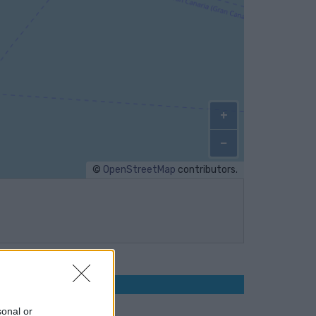
+
−
©
OpenStreetMap
contributors.
alidas desde Puerto
De lunes a viernes
sonal or