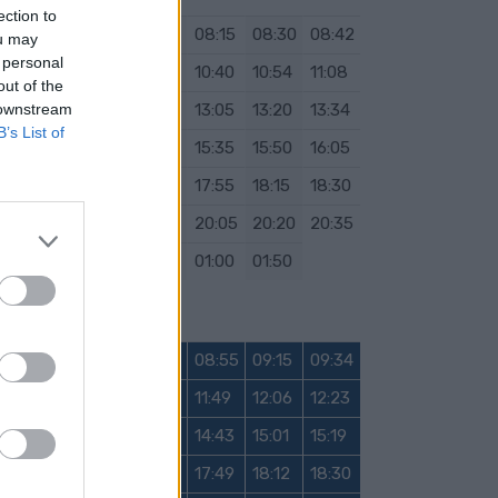
ection to
5
07:30
07:40
08:00
08:15
08:30
08:42
ou may
 personal
0
09:50
10:00
10:20
10:40
10:54
11:08
out of the
 downstream
5
12:20
12:35
12:50
13:05
13:20
13:34
B’s List of
5
14:50
15:05
15:20
15:35
15:50
16:05
17:15
17:25
17:40
17:55
18:15
18:30
5
19:35
19:45
19:55
20:05
20:20
20:35
0
22:30
23:20
00:05
01:00
01:50
Sábado
5
07:55
08:15
08:35
08:55
09:15
09:34
4
11:02
11:17
11:32
11:49
12:06
12:23
5
13:52
14:09
14:26
14:43
15:01
15:19
9
16:56
17:13
17:31
17:49
18:12
18:30