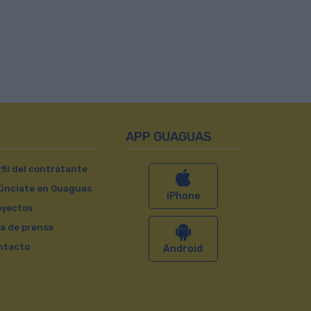
APP GUAGUAS
fil del contratante
únciate en Guaguas
iPhone
oyectos
a de prensa
ntacto
Android