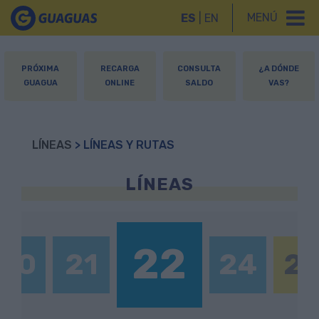
MENÚ
ES
|
EN
PRÓXIMA
RECARGA
CONSULTA
¿A DÓNDE
GUAGUA
ONLINE
SALDO
VAS?
LÍNEAS
> LÍNEAS Y RUTAS
LÍNEAS
22
20
21
24
2