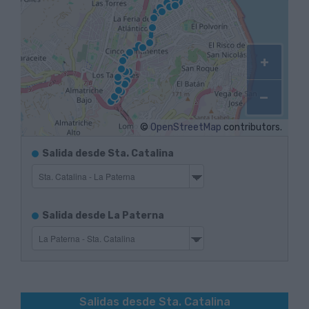
+
−
©
OpenStreetMap
contributors.
Itinerarios
Salida desde Sta. Catalina
de
salida
Ida
Itinerarios
Salida desde La Paterna
de
salida
Vuelta
Salidas desde Sta. Catalina