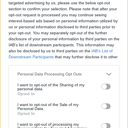
Como llegar hasta aquí
Localizar parada en el plano
targeted advertising by us, please use the below opt-out
Tunerillas, frente 20
Próxima Guagua
Cerrar
section to confirm your selection. Please note that after your
Código de parada: 564
Como llegar hasta aquí
Localizar parada en el plano
Manuel de Falla (salida de La Paterna)
opt-out request is processed you may continue seeing
Próxima Guagua
Cerrar
interest-based ads based on personal information utilized by
Código de parada: 566
Como llegar hasta aquí
Localizar parada en el plano
Ctra. del Norte, 234
Próxima Guagua
us or personal information disclosed to third parties prior to
Cerrar
Código de parada: 397
your opt-out. You may separately opt-out of the further
Como llegar hasta aquí
Localizar parada en el plano
Av. Escaleritas, 169
Próxima Guagua
disclosure of your personal information by third parties on the
Cerrar
Código de parada: 696
IAB’s list of downstream participants. This information may
Como llegar hasta aquí
Localizar parada en el plano
Av. Escaleritas (urb. Parque Central)
Próxima Guagua
also be disclosed by us to third parties on the
IAB’s List of
Cerrar
Código de parada: 378
Como llegar hasta aquí
Downstream Participants
that may further disclose it to other
Localizar parada en el plano
Av. Escaleritas (C.C. La Ballena)
Próxima Guagua
third parties.
Cerrar
Código de parada: 390
Como llegar hasta aquí
Localizar parada en el plano
Av. Escaleritas (urb. Sansofé)
Próxima Guagua
Personal Data Processing Opt Outs
Cerrar
Código de parada: 392
Como llegar hasta aquí
Localizar parada en el plano
Av. Escaleritas, 109
Próxima Guagua
I want to opt-out of the Sharing of my
Cerrar
Código de parada: 394
personal data.
Como llegar hasta aquí
Localizar parada en el plano
Av. Escaleritas, 95
Próxima Guagua
Opted In
Cerrar
Código de parada: 70
Como llegar hasta aquí
Localizar parada en el plano
Henry Dunant, frente 42
I want to opt-out of the Sale of my
Próxima Guagua
Personal Data.
Cerrar
Código de parada: 68
Como llegar hasta aquí
Opted In
Localizar parada en el plano
Henry Dunant, frente 10
Próxima Guagua
Cerrar
Código de parada: 371
Como llegar hasta aquí
I want to opt-out of processing my
Localizar parada en el plano
Echegaray, 137
Próxima Guagua