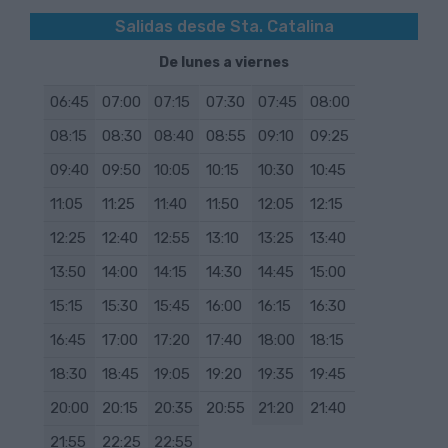
Como llegar hasta aquí
Salidas desde Sta. Catalina
Cerrar
Código de parada: 946
De lunes a viernes
Cerrar
06:45
07:00
07:15
07:30
07:45
08:00
08:15
08:30
08:40
08:55
09:10
09:25
09:40
09:50
10:05
10:15
10:30
10:45
11:05
11:25
11:40
11:50
12:05
12:15
12:25
12:40
12:55
13:10
13:25
13:40
13:50
14:00
14:15
14:30
14:45
15:00
15:15
15:30
15:45
16:00
16:15
16:30
16:45
17:00
17:20
17:40
18:00
18:15
18:30
18:45
19:05
19:20
19:35
19:45
20:00
20:15
20:35
20:55
21:20
21:40
21:55
22:25
22:55