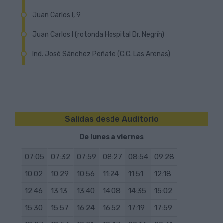
Cerrar
Código de parada: 520
Como llegar hasta aquí
Localizar parada en el plano
Juan Carlos I, 9
Próxima Guagua
Cerrar
Código de parada: 518
Como llegar hasta aquí
Localizar parada en el plano
Juan Carlos I (rotonda Hospital Dr. Negrín)
Próxima Guagua
Cerrar
Código de parada: 404
Como llegar hasta aquí
Localizar parada en el plano
Ind. José Sánchez Peñate (C.C. Las Arenas)
Próxima Guagua
Cerrar
Código de parada: 176
Como llegar hasta aquí
Localizar parada en el plano
Próxima Guagua
Cerrar
Código de parada: 174
Como llegar hasta aquí
Localizar parada en el plano
Cerrar
Código de parada: 708
Como llegar hasta aquí
Salidas desde Auditorio
Cerrar
Código de parada: 925
De lunes a viernes
Cerrar
07:05
07:32
07:59
08:27
08:54
09:28
10:02
10:29
10:56
11:24
11:51
12:18
12:46
13:13
13:40
14:08
14:35
15:02
15:30
15:57
16:24
16:52
17:19
17:59