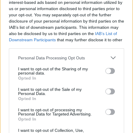
Localizar parada en el plano
Serventía, 85
interest-based ads based on personal information utilized by
Próxima Guagua
Cerrar
us or personal information disclosed to third parties prior to
Código de parada: 749
Cómo llegar hasta aquí
Localizar parada en el plano
Otoño (Hoya Andrea)
Próxima Guagua
your opt-out. You may separately opt-out of the further
Cerrar
Código de parada: 738
disclosure of your personal information by third parties on the
Cómo llegar hasta aquí
Localizar parada en el plano
Próxima Guagua
IAB’s list of downstream participants. This information may
Cerrar
Código de parada: 751
also be disclosed by us to third parties on the
IAB’s List of
Cómo llegar hasta aquí
Localizar parada en el plano
Salidas desde Hoya Andrea
Downstream Participants
that may further disclose it to other
Cerrar
Código de parada: 753
Cómo llegar hasta aquí
third parties.
Cerrar
Otoño (Hoya Andrea)
Código de parada: 973
Personal Data Processing Opt Outs
Cerrar
Plutón (CEIP Hoya Andrea)
Próxima Guagua
I want to opt-out of the Sharing of my
personal data.
Localizar parada en el plano
Opted In
Plutón, frente 14
Próxima Guagua
Como llegar hasta aquí
Localizar parada en el plano
I want to opt-out of the Sale of my
Cuesta Blanca, 41
Próxima Guagua
Personal Data.
Código de parada: 973
Opted In
Como llegar hasta aquí
Localizar parada en el plano
Cuesta Blanca, 9
Próxima Guagua
Cerrar
Código de parada: 757
I want to opt-out of processing my
Como llegar hasta aquí
Localizar parada en el plano
Olivo (carretera de Almatriche)
Personal Data for Targeted Advertising.
Próxima Guagua
Cerrar
Opted In
Código de parada: 739
Como llegar hasta aquí
Localizar parada en el plano
Pintor Felo Monzón (frente Hipercor)
Próxima Guagua
Cerrar
I want to opt-out of Collection, Use,
Código de parada: 780