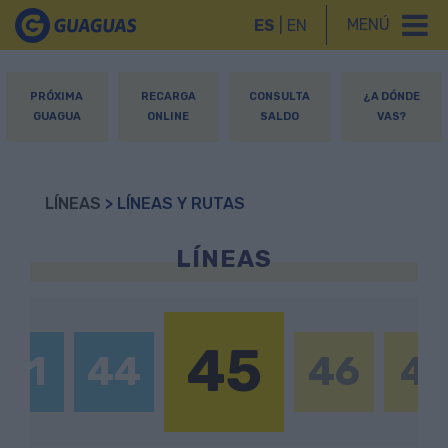
MENÚ
ES
|
EN
PRÓXIMA
RECARGA
CONSULTA
¿A DÓNDE
GUAGUA
ONLINE
SALDO
VAS?
LÍNEAS
> LÍNEAS Y RUTAS
LÍNEAS
45
41
44
46
4