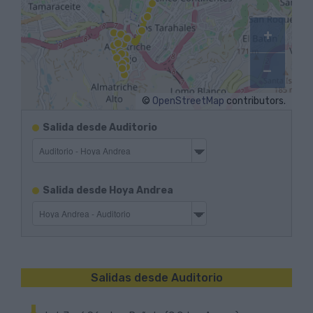
+
−
©
OpenStreetMap
contributors.
Itinerarios
Salida desde Auditorio
de
salida
Ida
Itinerarios
Salida desde Hoya Andrea
de
salida
Vuelta
Salidas desde Auditorio