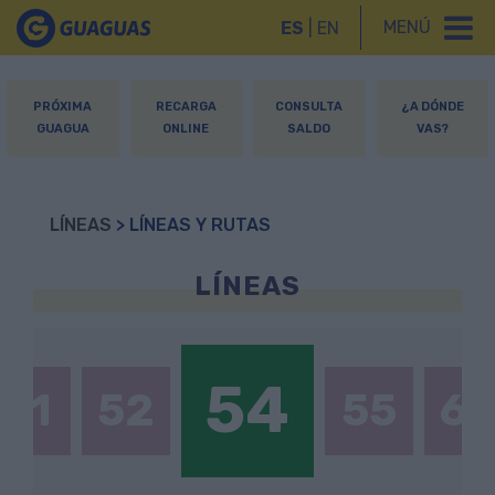
MENÚ
ES
|
EN
PRÓXIMA
RECARGA
CONSULTA
¿A DÓNDE
GUAGUA
ONLINE
SALDO
VAS?
LÍNEAS
> LÍNEAS Y RUTAS
LÍNEAS
54
51
52
55
6