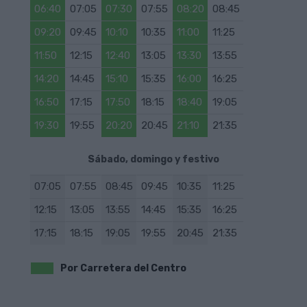
06:40
07:05
07:30
07:55
08:20
08:45
09:20
09:45
10:10
10:35
11:00
11:25
11:50
12:15
12:40
13:05
13:30
13:55
14:20
14:45
15:10
15:35
16:00
16:25
16:50
17:15
17:50
18:15
18:40
19:05
19:30
19:55
20:20
20:45
21:10
21:35
Sábado, domingo y festivo
07:05
07:55
08:45
09:45
10:35
11:25
12:15
13:05
13:55
14:45
15:35
16:25
17:15
18:15
19:05
19:55
20:45
21:35
Por Carretera del Centro