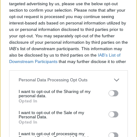
Código de parada: 649
Cómo llegar hasta aquí
targeted advertising by us, please use the below opt-out
Localizar parada en el plano
Camino al Polvorín, 42
Próxima Guagua
section to confirm your selection. Please note that after your
Cerrar
Código de parada: 553
Cómo llegar hasta aquí
Localizar parada en el plano
opt-out request is processed you may continue seeing
Camino al Polvorín (Plaza del Sol Naciente)
Próxima Guagua
Cerrar
interest-based ads based on personal information utilized by
Código de parada: 584
Cómo llegar hasta aquí
Localizar parada en el plano
Batería de San Juan, 16
us or personal information disclosed to third parties prior to
Próxima Guagua
Cerrar
your opt-out. You may separately opt-out of the further
Código de parada: 179
Cómo llegar hasta aquí
Localizar parada en el plano
Batería de San Juan, 48
Próxima Guagua
disclosure of your personal information by third parties on the
Cerrar
Código de parada: 181
IAB’s list of downstream participants. This information may
Cómo llegar hasta aquí
Localizar parada en el plano
Batería de San Juan
Próxima Guagua
also be disclosed by us to third parties on the
IAB’s List of
Cerrar
Código de parada: 183
Downstream Participants
that may further disclose it to other
Cómo llegar hasta aquí
Localizar parada en el plano
Próxima Guagua
third parties.
Cerrar
Código de parada: 185
Cómo llegar hasta aquí
Localizar parada en el plano
Salidas desde San Juan
Personal Data Processing Opt Outs
Cerrar
Código de parada: 187
Cómo llegar hasta aquí
I want to opt-out of the Sharing of my
Cerrar
Batería de San Juan
personal data.
Código de parada: 975
Opted In
Cerrar
Batería de San Juan
Próxima Guagua
I want to opt-out of the Sale of my
Personal Data.
Localizar parada en el plano
Los Manzanos
Próxima Guagua
Opted In
Como llegar hasta aquí
Localizar parada en el plano
Real de San Juan (antigua cárcel)
Próxima Guagua
I want to opt-out of processing my