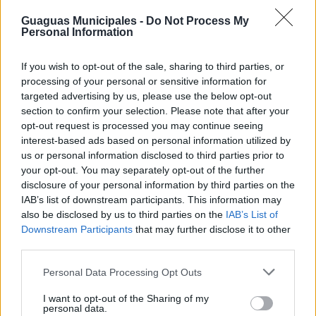
Código de parada: 613
Cómo llegar hasta aquí
Localizar parada en el plano
Ingenierías
Próxima Guagua
Guaguas Municipales -
Do Not Process My
Cerrar
Código de parada: 565
Personal Information
Cómo llegar hasta aquí
Localizar parada en el plano
Próxima Guagua
Cerrar
Código de parada: 567
Cómo llegar hasta aquí
Localizar parada en el plano
If you wish to opt-out of the sale, sharing to third parties, or
Salidas desde Campus Universitario
Cerrar
processing of your personal or sensitive information for
Código de parada: 605
Cómo llegar hasta aquí
targeted advertising by us, please use the below opt-out
Cerrar
section to confirm your selection. Please note that after your
Ingenierías
Código de parada: 983
opt-out request is processed you may continue seeing
Cerrar
Ciencias Básicas / Teología
interest-based ads based on personal information utilized by
Próxima Guagua
us or personal information disclosed to third parties prior to
Localizar parada en el plano
Ctra. Lomo Blanco (urb. El Zurbarán)
Próxima Guagua
your opt-out. You may separately opt-out of the further
disclosure of your personal information by third parties on the
Como llegar hasta aquí
Localizar parada en el plano
Ctra. Lomo Blanco, 81
Próxima Guagua
IAB’s list of downstream participants. This information may
Código de parada: 983
also be disclosed by us to third parties on the
IAB’s List of
Como llegar hasta aquí
Localizar parada en el plano
Ctra. Lomo Blanco, frente 51
Próxima Guagua
Downstream Participants
that may further disclose it to other
Cerrar
Código de parada: 612
Como llegar hasta aquí
third parties.
Localizar parada en el plano
Ctra. Lomo Blanco, 5
Próxima Guagua
Cerrar
Código de parada: 578
Como llegar hasta aquí
Personal Data Processing Opt Outs
Localizar parada en el plano
Felipe Martel (Lindero)
Próxima Guagua
Cerrar
Código de parada: 580
I want to opt-out of the Sharing of my
Como llegar hasta aquí
Localizar parada en el plano
San José Artesano, 24
Próxima Guagua
personal data.