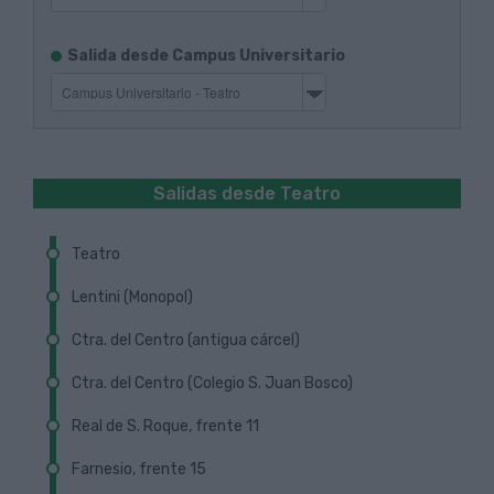
Itinerarios
Salida desde Campus Universitario
de
salida
Vuelta
Salidas desde Teatro
Teatro
Lentini (Monopol)
Próxima Guagua
Localizar parada en el plano
Ctra. del Centro (antigua cárcel)
Próxima Guagua
Cómo llegar hasta aquí
Localizar parada en el plano
Ctra. del Centro (Colegio S. Juan Bosco)
Próxima Guagua
Código de parada: 982
Cómo llegar hasta aquí
Localizar parada en el plano
Real de S. Roque, frente 11
Próxima Guagua
Cerrar
Código de parada: 513
Cómo llegar hasta aquí
Localizar parada en el plano
Farnesio, frente 15
Próxima Guagua
Cerrar