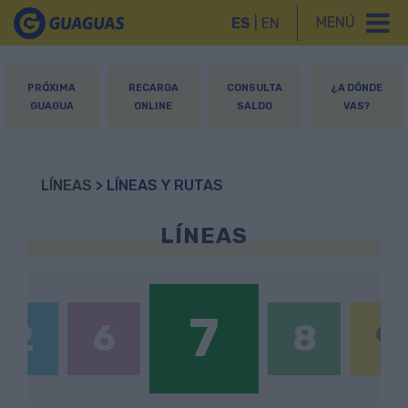
MENÚ
ES
|
EN
PRÓXIMA
RECARGA
CONSULTA
¿A DÓNDE
GUAGUA
ONLINE
SALDO
VAS?
LÍNEAS
> LÍNEAS Y RUTAS
LÍNEAS
7
2
6
8
9