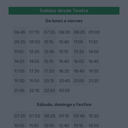
Cerrar
Código de parada: 574
Como llegar hasta aquí
Salidas desde Teatro
Cerrar
Código de parada: 982
De lunes a viernes
Cerrar
06:45
07:10
07:35
08:00
08:25
09:00
09:25
09:50
10:15
10:40
11:05
11:30
11:55
12:20
12:45
13:10
13:35
14:00
14:25
14:50
15:15
15:40
16:05
16:40
17:05
17:30
17:55
18:20
18:40
19:05
19:30
19:50
20:15
20:40
21:00
21:20
21:45
22:10
22:50
00:05
Sábado, domingo y festivo
07:20
07:50
08:25
09:10
09:45
10:20
10:55
11:30
12:05
12:40
13:15
13:50