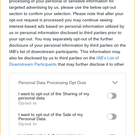
processing of your personal or sensitive information for
Código de parada: 335
Cómo llegar hasta aquí
Localizar parada en el plano
Ana Benítez, frente 42
Próxima Guagua
targeted advertising by us, please use the below opt-out
Cerrar
Código de parada: 337
section to confirm your selection. Please note that after your
Cómo llegar hasta aquí
Localizar parada en el plano
Ana Benítez, 7
Próxima Guagua
opt-out request is processed you may continue seeing
Cerrar
Código de parada: 339
interest-based ads based on personal information utilized by
Cómo llegar hasta aquí
Localizar parada en el plano
Pino Apolinario (Centro Cívico)
Próxima Guagua
us or personal information disclosed to third parties prior to
Cerrar
Código de parada: 341
Cómo llegar hasta aquí
your opt-out. You may separately opt-out of the further
Localizar parada en el plano
Aconcagua (Colegio Casablanca III)
Próxima Guagua
disclosure of your personal information by third parties on the
Cerrar
Código de parada: 343
Cómo llegar hasta aquí
IAB’s list of downstream participants. This information may
Localizar parada en el plano
Aconcagua, 38
Próxima Guagua
also be disclosed by us to third parties on the
IAB’s List of
Cerrar
Código de parada: 345
Cómo llegar hasta aquí
Localizar parada en el plano
Downstream Participants
that may further disclose it to other
Lomo de La Cruz
Próxima Guagua
Cerrar
third parties.
Código de parada: 515
Cómo llegar hasta aquí
Localizar parada en el plano
Próxima Guagua
Cerrar
Personal Data Processing Opt Outs
Código de parada: 517
Cómo llegar hasta aquí
Localizar parada en el plano
Salidas desde Lomo de La Cruz
I want to opt-out of the Sharing of my
Cerrar
Código de parada: 621
Cómo llegar hasta aquí
personal data.
Opted In
Cerrar
Lomo de La Cruz
Código de parada: 987
I want to opt-out of the Sale of my
Cerrar
Personal Data.
Orinoco
Próxima Guagua
Opted In
Localizar parada en el plano
Aconcagua (Colegio Casablanca III)
Próxima Guagua