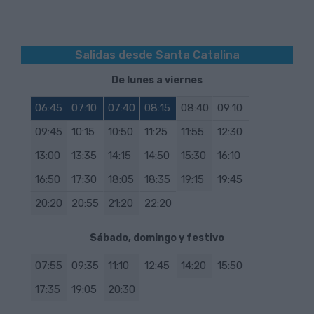
Cerrar
Código de parada: 259
Como llegar hasta aquí
Localizar parada en el plano
Cerrar
Código de parada: 798
Como llegar hasta aquí
Salidas desde Santa Catalina
Cerrar
Código de parada: 990
De lunes a viernes
Cerrar
06:45
07:10
07:40
08:15
08:40
09:10
09:45
10:15
10:50
11:25
11:55
12:30
13:00
13:35
14:15
14:50
15:30
16:10
16:50
17:30
18:05
18:35
19:15
19:45
20:20
20:55
21:20
22:20
Sábado, domingo y festivo
07:55
09:35
11:10
12:45
14:20
15:50
17:35
19:05
20:30