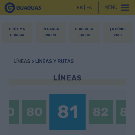
MENÚ
ES
|
EN
PRÓXIMA
RECARGA
CONSULTA
¿A DÓNDE
GUAGUA
ONLINE
SALDO
VAS?
LÍNEAS
> LÍNEAS Y RUTAS
LÍNEAS
81
70
80
82
8