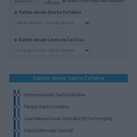
©
OpenStreetMap
contributors.
Itinerarios
Salida desde Santa Catalina
de
salida
Ida
Itinerarios
Salida desde Lomo de La Cruz
de
salida
Vuelta
Salidas desde Santa Catalina
Intercambiador Santa Catalina
Parque Santa Catalina
Próxima Guagua
Localizar parada en el plano
Juan Manuel Durán González (El Corte Inglés)
Próxima Guagua
Cómo llegar hasta aquí
Localizar parada en el plano
Galicia (Mercado Central)
Próxima Guagua