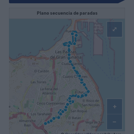
Plano secuencia de paradas
⤢
+
−