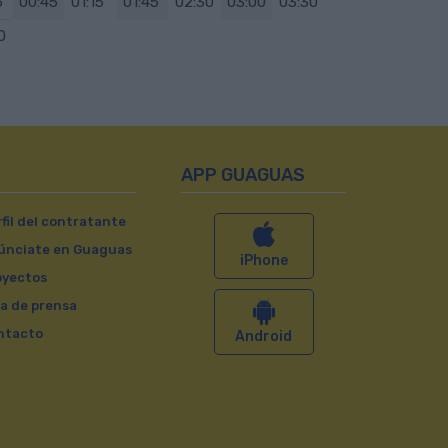
5
00:45
01:15
01:45
02:30
03:00
03:30
0
APP GUAGUAS
fil del contratante
únciate en Guaguas
iPhone
oyectos
a de prensa
ntacto
Android