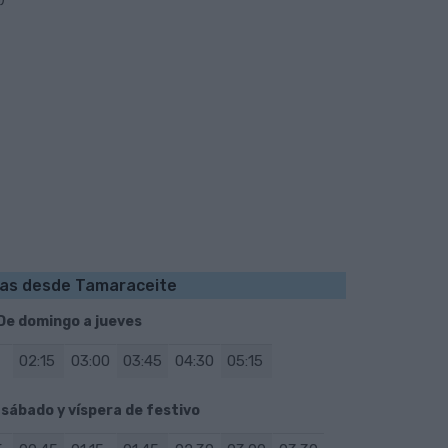
plano
plano
plano
plano
plano
plano
das desde Tamaraceite
De domingo a jueves
02:15
03:00
03:45
04:30
05:15
 sábado y víspera de festivo