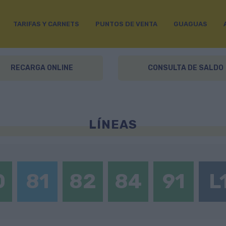
TARIFAS Y CARNETS
PUNTOS DE VENTA
GUAGUAS
RECARGA ONLINE
CONSULTA DE SALDO
LÍNEAS
0
81
82
84
91
L