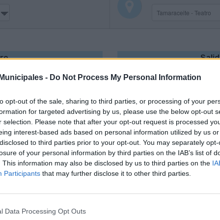
Itinerario
salida
Vuelta
ro
Sali
unicipales -
Do Not Process My Personal Information
Intercambiador de Tamara
to opt-out of the sale, sharing to third parties, or processing of your per
Pepe Dámaso, 43
Próxima Guagua
formation for targeted advertising by us, please use the below opt-out s
r selection. Please note that after your opt-out request is processed y
Localizar parada en el 
Pepe Dámaso, 17
Próxima Guagua
eing interest-based ads based on personal information utilized by us or
Como llegar hasta aquí
Localizar parada en el 
César Manrique, frente 102
disclosed to third parties prior to your opt-out. You may separately opt-
Próxima Guagua
losure of your personal information by third parties on the IAB’s list of
Código de parada: 995
Como llegar hasta aquí
Localizar parada en el 
César Manrique, 3
. This information may also be disclosed by us to third parties on the
IA
Próxima Guagua
Cerrar
Participants
that may further disclose it to other third parties.
Código de parada: 388
Como llegar hasta aquí
Localizar parada en el 
Ctra. de Tamaraceite (roto
Próxima Guagua
Cerrar
Código de parada: 576
Como llegar hasta aquí
Localizar parada en el 
Ctra. de Tamaraceite (urb. 
Próxima Guagua
Cerrar
l Data Processing Opt Outs
Código de parada: 728
Como llegar hasta aquí
Localizar parada en el 
Cuesta Blanca, 41