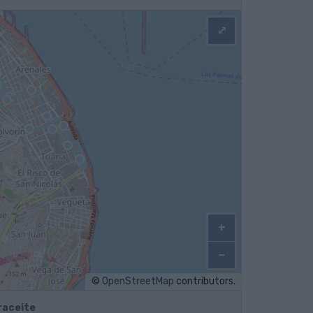
⤢
+
−
©
OpenStreetMap
contributors.
raceite