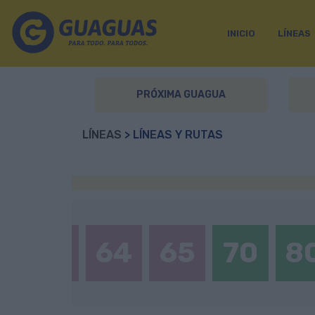
INICIO
LÍNEAS
PRÓXIMA GUAGUA
LÍNEAS
> LÍNEAS Y RUTAS
4
55
64
65
70
8