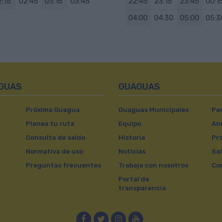
2:15
02:45
03:15
03:45
22:45
23:15
23:45
00:1
04:00
04:30
05:00
05:3
AGUAS
GUAGUAS
Próxima Guagua
Guaguas Municipales
Per
Planea tu ruta
Equipo
An
Consulta de saldo
Historia
Pr
Normativa de uso
Noticias
Sal
Preguntas frecuentes
Trabaja con nosotros
Co
Portal de
transparencia
Facebook
Twitter
Instagram
YouTube