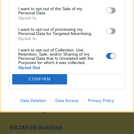
domingo y festivo
I want to opt-out of the Sale of my
Personal Data.
Guaguas Municipales te comunica que a partir
Opted In
del sábado 1 de agosto, la Línea 54 en sábado, domingo
y festivo, circula en sentido San Juan en todas las
I want to opt-out of processing my
expediciones, por el trayecto establecido para
Personal Data for Targeted Advertising.
laborable por la carretera del Centro.
Opted In
I want to opt-out of Collection, Use,
Retention, Sale, and/or Sharing of my
Líneas afectadas: 54
Personal Data that Is Unrelated with the
Publicado el 31/07/2026
Purposes for which it was collected.
Opted Out
CONFIRM
Data Deletion
Data Access
Privacy Policy
VIAJAR EN GUAGUAS