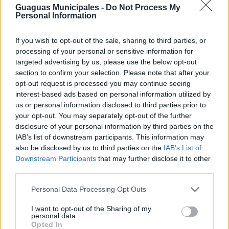
08:00 horas del lunes 20 de julio y hasta nuevo aviso, la
Guaguas Municipales -
Do Not Process My
parada 736-971 Pintor Felo Monzón (Hipercor) de las
Personal Information
líneas
26, 45, 46, 48, 65, 91
y Luna 3, debido a obras en
su entorno, se traslada a la parada 704 Pintor Felo
If you wish to opt-out of the sale, sharing to third parties, or
Monzón (Hoya de la Gallina).
processing of your personal or sensitive information for
targeted advertising by us, please use the below opt-out
Las personas usuarias de la Línea 48, debido a que pasa
section to confirm your selection. Please note that after your
en ambos sentidos por la misma parada, deben
opt-out request is processed you may continue seeing
consultar con nuestro personal el destino al que se
interest-based ads based on personal information utilized by
dirige la unidad.
us or personal information disclosed to third parties prior to
your opt-out. You may separately opt-out of the further
disclosure of your personal information by third parties on the
Líneas afectadas: 26, 45, 46, 48, 65, 91, L3
IAB’s list of downstream participants. This information may
Publicado el 20/07/2026
also be disclosed by us to third parties on the
IAB’s List of
Downstream Participants
that may further disclose it to other
third parties.
Personal Data Processing Opt Outs
Estado del servicio de otras líneas
I want to opt-out of the Sharing of my
personal data.
Modificación itinerario Línea 54 en sábado,
Opted In