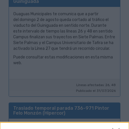
Guiniguada
Guaguas Municipales te comunica que a partir
del domingo 2 de agosto queda cortado al tráfico el
viaducto del Guiniguada en sentido norte. Durante
este intervalo de tiempo las líneas 26 y 48 en sentido
Campus finalizan sus trayectos en Siete Palmas. Entre
Siete Palmas y el Campus Universitario de Tafira se ha
activado la Línea 27 que tendrá un recorrido circular.
Puede consultar estas modificaciones en esta misma
web.
Líneas afectadas: 26, 48
Publicado el 31/07/2026
Traslado temporal parada 736-971 Pintor
Felo Monzón (Hipercor)
Guaguas Municipales te comunica que a partir de las