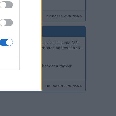
Publicado el 31/07/2026
ercor)
 20 de julio y hasta nuevo aviso, la parada 736-
a 3, debido a obras en su entorno, se traslada a la
os por la misma parada, deben consultar con
Publicado el 20/07/2026