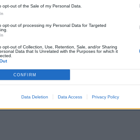
o opt-out of the Sale of my Personal Data.
In
eas afectadas: 26, 48
to opt-out of processing my Personal Data for Targeted
ing.
In
aslado temporal parada 736-971 Pintor Felo Monzón (Hip
o opt-out of Collection, Use, Retention, Sale, and/or Sharing
ersonal Data that Is Unrelated with the Purposes for which it
guas Municipales te comunica que a partir de las 08:00 horas del lunes
lected.
 Pintor Felo Monzón (Hipercor) de las líneas
26, 45, 46, 48, 65, 91
y Lun
Out
ada 704 Pintor Felo Monzón (Hoya de la Gallina).
CONFIRM
 personas usuarias de la Línea 48, debido a que pasa en ambos sentid
stro personal el destino al que se dirige la unidad.
Data Deletion
Data Access
Privacy Policy
as afectadas: 26, 45, 46, 48, 65, 91, L3