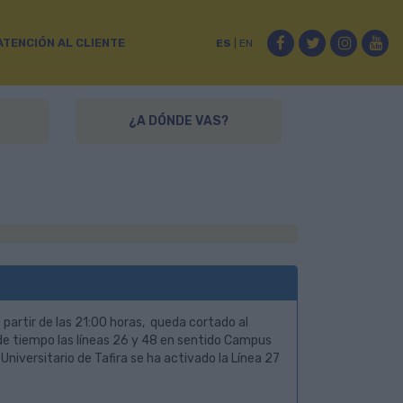
Facebook
Twitter
Instag
Yo
ATENCIÓN AL CLIENTE
ES
|
EN
¿A DÓNDE VAS?
partir de las 21:00 horas, queda cortado al
 de tiempo las líneas 26 y 48 en sentido Campus
niversitario de Tafira se ha activado la Línea 27