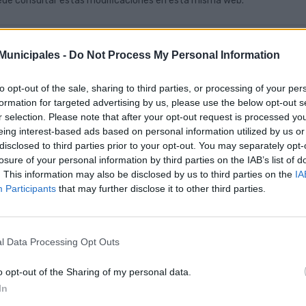
de consultar estas modificaciones en esta misma web.
eas afectadas: 26, 48
unicipales -
Do Not Process My Personal Information
dificación itinerario Línea 54 en sábado, domingo y festi
to opt-out of the sale, sharing to third parties, or processing of your per
formation for targeted advertising by us, please use the below opt-out s
guas Municipales te comunica que a partir del sábado 1 de agosto, la 
r selection. Please note that after your opt-out request is processed y
tido San Juan en todas las expediciones, por el trayecto establecido p
eing interest-based ads based on personal information utilized by us or
disclosed to third parties prior to your opt-out. You may separately opt-
losure of your personal information by third parties on the IAB’s list of
eas afectadas: 54
. This information may also be disclosed by us to third parties on the
IA
Participants
that may further disclose it to other third parties.
neas 26 y 48, afectadas en viaducto del Guiniguada
guas Municipales te comunica que a partir del domingo 2 de agosto qu
l Data Processing Opt Outs
niguada en sentido norte. Durante este intervalo de tiempo las líneas
yectos en Siete Palmas. Entre Siete Palmas y el Campus Universitario 
o opt-out of the Sharing of my personal data.
recorrido circular.
In
de consultar estas modificaciones en esta misma web.