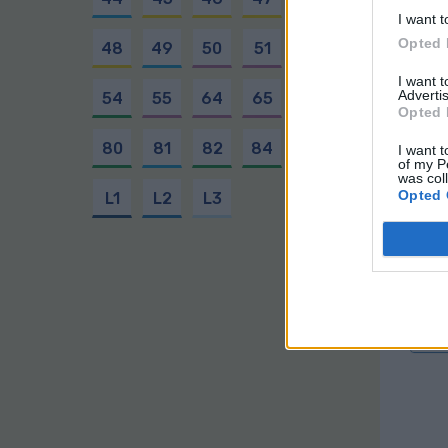
I want t
Opted 
48
49
50
51
52
Lín
I want 
Advertis
54
55
64
65
70
Opted 
Tr
80
81
82
84
91
I want t
of my P
Gua
was col
971
Opted 
L1
L2
L3
par
Las
nue
Líne