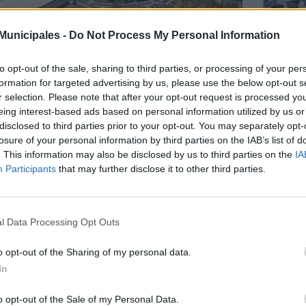
unicipales -
Do Not Process My Personal Information
VER DETALLES
to opt-out of the sale, sharing to third parties, or processing of your per
formation for targeted advertising by us, please use the below opt-out s
TRAMO
tación Hoya de la Plata
EN EJECUCIÓN
Blas 
r selection. Please note that after your opt-out request is processed y
eing interest-based ads based on personal information utilized by us or
disclosed to third parties prior to your opt-out. You may separately opt-
losure of your personal information by third parties on the IAB’s list of
. This information may also be disclosed by us to third parties on the
IA
Participants
that may further disclose it to other third parties.
VER DETALLES
l Data Processing Opt Outs
RAMO 2
TRAMO
o opt-out of the Sharing of my personal data.
EN EJECUCIÓN
ega de San José
Vegue
In
o opt-out of the Sale of my Personal Data.