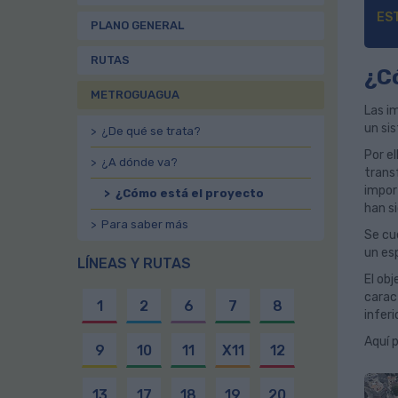
ES
PLANO GENERAL
RUTAS
¿C
METROGUAGUA
Las i
un si
> ¿De qué se trata?
Por e
> ¿A dónde va?
trans
import
> ¿Cómo está el proyecto
han s
> Para saber más
Se cu
un esp
LÍNEAS Y RUTAS
El obj
carac
1
2
6
7
8
inferi
Aquí p
9
10
11
X11
12
13
17
18
19
20