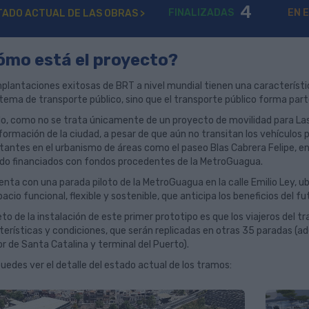
4
FINALIZADAS
EN 
TADO ACTUAL DE LAS OBRAS >
ómo está el proyecto?
mplantaciones exitosas de BRT a nivel mundial tienen una caracterís
stema de transporte público, sino que el transporte público forma part
llo, como no se trata únicamente de un proyecto de movilidad para La
formación de la ciudad, a pesar de que aún no transitan los vehículos 
antes en el urbanismo de áreas como el paseo Blas Cabrera Felipe, en l
ido financiados con fondos procedentes de la MetroGuagua.
enta con una parada piloto de la MetroGuagua en la calle Emilio Ley, 
acio funcional, flexible y sostenible, que anticipa los beneficios del f
eto de la instalación de este primer prototipo es que los viajeros del t
terísticas y condiciones, que serán replicadas en otras 35 paradas (ad
or de Santa Catalina y terminal del Puerto).
uedes ver el detalle del estado actual de los tramos: