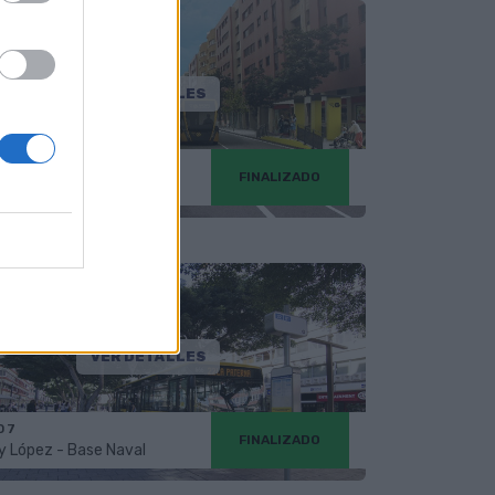
VER DETALLES
 5
FINALIZADO
as - Luis Doreste Silva
VER DETALLES
 7
FINALIZADO
y López - Base Naval