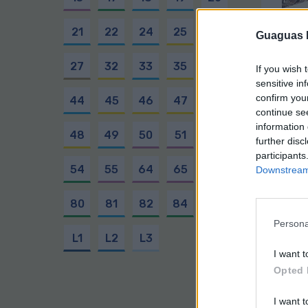
21
22
24
25
26
Guaguas M
27
32
33
35
41
If you wish 
sensitive in
Es
confirm you
44
45
46
47
X47
continue se
information 
48
49
50
51
52
further disc
participants
54
55
64
65
70
Downstream 
80
81
82
84
91
Persona
L1
L2
L3
T
I want t
V
Opted 
I want t