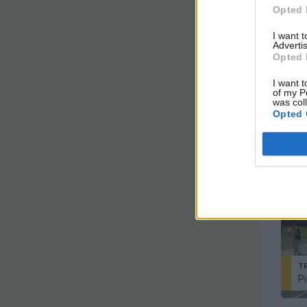
Opted 
I want 
Advertis
Opted 
I want t
of my P
was col
T
Opted 
R
T
Pi