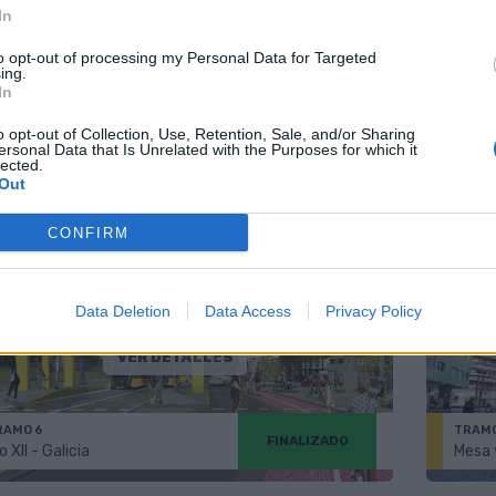
In
to opt-out of processing my Personal Data for Targeted
ing.
In
VER DETALLES
o opt-out of Collection, Use, Retention, Sale, and/or Sharing
ersonal Data that Is Unrelated with the Purposes for which it
lected.
RAMO 4
TRAMO
EN PROYECTO
Out
afael Cabrera - San Telmo
Veneg
CONFIRM
Data Deletion
Data Access
Privacy Policy
VER DETALLES
RAMO 6
TRAMO
FINALIZADO
o XII - Galicia
Mesa 