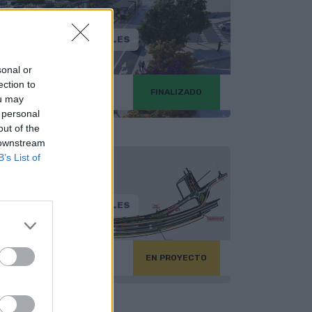
VER DETALLES
sonal or
ection to
 1
FINALIZADO
Cabrera Felipe
ou may
 personal
out of the
 downstream
B’s List of
VER DETALLES
 3
EN PROYECTO
ta - Frente marítimo