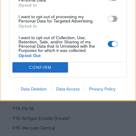
Personal Data.
P3-Zárate
Opted In
P4-Hospitales
I want to opt-out of processing my
Personal Data for Targeted Advertising.
P5-Vega de San José
Opted In
P6-Nuevos Juzgados
I want to opt-out of Collection, Use,
P7-Plaza de Santa Isabel
Retention, Sale, and/or Sharing of my
Personal Data that Is Unrelated with the
P8-Teatro
Purposes for which it was collected.
Opted Out
P9-San Telmo
CONFIRM
P10-Usos Múltiples
P11-Carvajal
Data Deletion
Data Access
Privacy Policy
P12-Gobierno de Canarias
P13-Parque Doramas
P14-Pío XII
P15-Antiguo Estadio (Insular)
P15'-Mercado Central