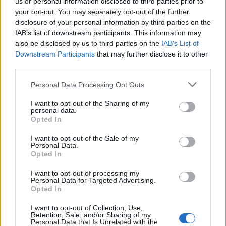
us or personal information disclosed to third parties prior to
Padrón Municipal de Habitantes de Las Palmas de Gran
your opt-out. You may separately opt-out of the further
Canaria.
disclosure of your personal information by third parties on the
IAB’s list of downstream participants. This information may
D.N.I./Pasaporte/Residencia
also be disclosed by us to third parties on the
IAB’s List of
En el caso de ser un menor sin DNI, dejar este campo en blanco y
completar los datos del tutor.
Downstream Participants
that may further disclose it to other
third parties.
Personal Data Processing Opt Outs
I want to opt-out of the Sharing of my
personal data.
Opted In
Siguiente
I want to opt-out of the Sale of my
Personal Data.
Opted In
I want to opt-out of processing my
Personal Data for Targeted Advertising.
Opted In
I want to opt-out of Collection, Use,
Retention, Sale, and/or Sharing of my
Personal Data that Is Unrelated with the