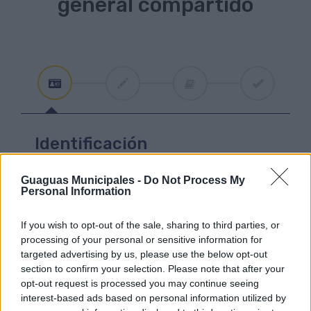
general compartido
Identificación
Paso 1
Guaguas Municipales -
Do Not Process My
Personal Information
Titular (Nombre y apellidos)
If you wish to opt-out of the sale, sharing to third parties, or
processing of your personal or sensitive information for
targeted advertising by us, please use the below opt-out
El solicitante presta su consentimiento para que sus
datos personales sean remitidos al Excmo.
section to confirm your selection. Please note that after your
Ayuntamiento de Las Palmas de Gran Canaria, al mismo
opt-out request is processed you may continue seeing
tiempo que autoriza a la Corporación Municipal a ceder a
interest-based ads based on personal information utilized by
Guaguas Municipales los datos contrastados con el