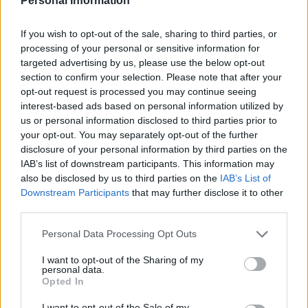
Personal Information
espacios libres y agradables, con árboles y sombras”, ha
profundizado la arquitecta Elena Nedelcu, quien explica
que de manera más específica, siguiendo el diseño
If you wish to opt-out of the sale, sharing to third parties, or
triangular del espacio verde exterior del Auditorio, se
processing of your personal or sensitive information for
propone la creación de un refugio climático urbano,
targeted advertising by us, please use the below opt-out
incorporando árboles de gran altura, zonas de
section to confirm your selection. Please note that after your
descanso y un parque infantil.
opt-out request is processed you may continue seeing
Otra de las soluciones propuestas para la zona, propone
interest-based ads based on personal information utilized by
unificar las paradas y redefinir la rotonda ubicada
us or personal information disclosed to third parties prior to
frente al Auditorio, al objeto de mejorar la imagen del
your opt-out. You may separately opt-out of the further
Auditorio y preservar su carácter único y emblemático.
disclosure of your personal information by third parties on the
Adicionalmente, se trasladarán las instalaciones de
IAB’s list of downstream participants. This information may
SityCleta que hay en el aparcamiento intermodal, al
also be disclosed by us to third parties on the
IAB’s List of
tiempo que se creará un centro del control de acceso
Downstream Participants
that may further disclose it to other
para el aparcamiento.
third parties.
Los nuevos hubs (o plataformas), financiados
Personal Data Processing Opt Outs
parcialmente por los fondos comunitarios, se situarán
en el entorno del propio Auditorio, La Ballena y Siete
I want to opt-out of the Sharing of my
Palmas y, en todos ellos, además de encontrar
personal data.
opciones de trasbordo fácil y cómodo hacia otras
Opted In
líneas de guaguas, existirán estaciones de bicicletas
eléctricas que facilitarán los desplazamientos
I want to opt-out of the Sale of my