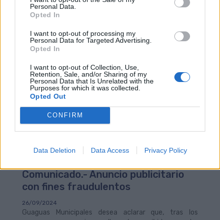
Personal Data.
adicionales en la zona alta de la ciudad.
Opted In
I want to opt-out of processing my
Personal Data for Targeted Advertising.
Opted In
I want to opt-out of Collection, Use,
Retention, Sale, and/or Sharing of my
Personal Data that Is Unrelated with the
Purposes for which it was collected.
Opted Out
CONFIRM
Data Deletion
Data Access
Privacy Policy
Comunicado.- Anuncio publicitario
con fines fraudulentos
26/09/2024
Guaguas Municipales desea aclarar que, tras los