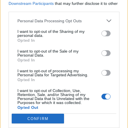
realizar inversiones que mejoraran el servicio”, ha
Downstream Participants
that may further disclose it to other
detallado.
third parties.
“Ingredientes como la flexibilidad y el talento son
Personal Data Processing Opt Outs
necesarios para cambiar de rumbo cuando las
circunstancias lo requieren y, ciertamente, nos ha
I want to opt-out of the Sharing of my
costado navegar en este ambiente porque nos hemos
personal data.
enfrentado a contextos inéditos y de alta presión”, ha
Opted In
formulado Rodríguez, quien a modo de aprendizaje
precisó: “hemos comprobado que necesitamos cultivar
I want to opt-out of the Sale of my
Personal Data.
una nueva actitud ante este tipo de desafíos”.
Opted In
I want to opt-out of processing my
Personal Data for Targeted Advertising.
Opted In
I want to opt-out of Collection, Use,
Retention, Sale, and/or Sharing of my
Personal Data that Is Unrelated with the
Purposes for which it was collected.
Opted Out
CONFIRM