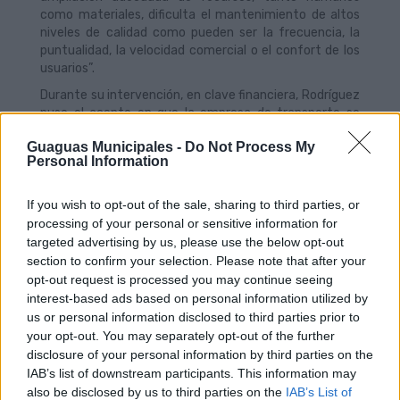
como materiales, dificulta el mantenimiento de altos
niveles de calidad como pueden ser la frecuencia, la
puntualidad, la velocidad comercial o el confort de los
usuarios”.
Durante su intervención, en clave financiera, Rodríguez
puso el acento en que la empresa de transporte se
encuentra expuesta a una “mayor dependencia” de las
Guaguas Municipales -
Do Not Process My
subvenciones de las Administraciones Públicas, que
Personal Information
gestionan la política de gratuidad, en detrimento de los
ingresos propios provenientes del copago de diferentes
títulos de viajes, que generaban “un mayor grado de
If you wish to opt-out of the sale, sharing to third parties, or
autonomía a la empresa, lo que puede generar
processing of your personal or sensitive information for
incertidumbre en tesorería”.
targeted advertising by us, please use the below opt-out
section to confirm your selection. Please note that after your
Sin despegarse del argumento económico, el director
opt-out request is processed you may continue seeing
general ha aprovechado para recordar que previo a la
interest-based ads based on personal information utilized by
política de bonificaciones y gratuidad, las tarifas
us or personal information disclosed to third parties prior to
pagadas por los viajeros aportaban menos de la mitad
your opt-out. You may separately opt-out of the further
de los costos de funcionamiento de la red de
transporte, ya que en mayor proporción estaba
disclosure of your personal information by third parties on the
subvencionada por las Administraciones Públicas. “Este
IAB’s list of downstream participants. This information may
copago permitía disponer de recursos adicionales para
also be disclosed by us to third parties on the
IAB’s List of