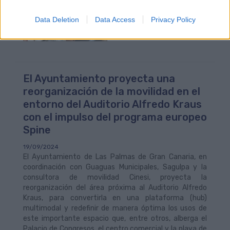
Data Deletion
Data Access
Privacy Policy
El Ayuntamiento proyecta una
reorganización de la movilidad en el
entorno del Auditorio Alfredo Kraus
con el impulso del programa europeo
Spine
19/09/2024
El Ayuntamiento de Las Palmas de Gran Canaria, en
coordinación con Guaguas Municipales, Sagulpa y la
consultora de movilidad Cinesi, proyecta la
reorganización del área próxima al Auditorio Alfredo
Kraus, para convertirla en una plataforma (hub)
multimodal y redefinir de manera óptima los usos de
este importante espacio que, entre otros, alberga el
Palacio de Congresos, el centro comercial y la playa de