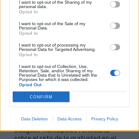
I want to opt-out of the Sharing of my
Municipales pueden recibir alertas de desvíos, obtener
personal data.
el rendimiento del vehículo, estadísticas y
Opted In
estimaciones de autonomía y detalles de consumo,
I want to opt-out of the Sale of my
entre otros ítems tecnológicos.
Personal Data.
Opted In
I want to opt-out of processing my
Personal Data for Targeted Advertising.
Opted In
I want to opt-out of Collection, Use,
Retention, Sale, and/or Sharing of my
Personal Data that Is Unrelated with the
Purposes for which it was collected.
Opted Out
CONFIRM
Data Deletion
Data Access
Privacy Policy
Guaguas Municipales reflexiona
sobre el reto de la gratuidad en el