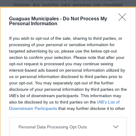
incluyen dos puestos para personas con movilidad
reducida.
Guaguas Municipales -
Do Not Process My
El sistema de hidrógeno incorpora la pila de
Personal Information
combustible de la marca Toyota, con 60 kW de
potencia nominal y cinco tanques de hidrógeno tipo 4
If you wish to opt-out of the sale, sharing to third parties, or
con una capacidad total 37,5 kilogramos de
almacenamiento de H2. El motor de tracción de
processing of your personal or sensitive information for
Siemens debita una potencia máxima de 180 kW y el
targeted advertising by us, please use the below opt-out
inversor de tensión ELFA 2, también de Siemens,
section to confirm your selection. Please note that after your
gestiona toda la potencia del motor.
opt-out request is processed you may continue seeing
interest-based ads based on personal information utilized by
El sistema de hidrógeno se complementa con las
us or personal information disclosed to third parties prior to
baterías de tracción, de tecnología de iones de litio tipo
your opt-out. You may separately opt-out of the further
LTO, con una capacidad total de 44 kWh, donde se
disclosure of your personal information by third parties on the
almacena la energía generada por la pila de
IAB’s list of downstream participants. This information may
combustible y la energía generada por el sistema de
also be disclosed by us to third parties on the
frenado regenerativo.
IAB’s List of
Downstream Participants
that may further disclose it to other
Este vehículo ofrece flexibilidad en la logística, ya que
third parties.
no necesita más de 9 minutos para repostar
completamente, al tiempo que cuenta con un sistema
Personal Data Processing Opt Outs
de planificación, que envía información detallada en
tiempo real a una plataforma. Los técnicos de Guaguas