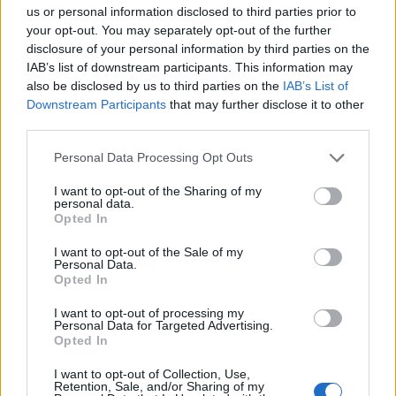
parada del centro comercial Siete Palmas, en Pintor
us or personal information disclosed to third parties prior to
Felo Monzón.
your opt-out. You may separately opt-out of the further
Una vez concluya el partido de la UD Las Palmas y CD
disclosure of your personal information by third parties on the
Tenerife, a las 19:00 horas aproximadamente, la parada
IAB’s list of downstream participants. This information may
de regreso de la línea especial estará situada en la
also be disclosed by us to third parties on the
IAB’s List of
avenida Pintor Felo Monzón, donde esperarán a los
Downstream Participants
that may further disclose it to other
aficionados unidades adicionales con destino al Teatro
third parties.
y Puerto, que saldrán a medida de que completen su
oferta de plazas.
Personal Data Processing Opt Outs
Guaguas Municipales recomienda el uso de transporte
I want to opt-out of the Sharing of my
público para la asistencia a este evento deportivo,
personal data.
donde se esperan unos 22.000 espectadores. Por ello
Opted In
recuerda que la concentración de aficionados en sus
vehículos particulares, hacia un mismo punto de la
I want to opt-out of the Sale of my
Personal Data.
ciudad y en un mismo momento, puede ocasionar un
Opted In
colapso circulatorio en la zona, donde el transporte
público gozará de preferencia de paso.
I want to opt-out of processing my
Personal Data for Targeted Advertising.
Opted In
I want to opt-out of Collection, Use,
Retention, Sale, and/or Sharing of my