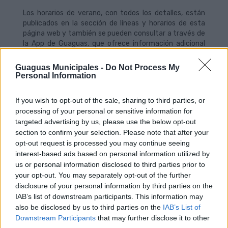
Los horarios de verano, con todos los detalles, están
publicados en la sección de líneas y horarios de esta
página web y también se pueden consultar a través de
la App de Guaguas, que ofrece información adicional
del servicio.
Guaguas Municipales -
Do Not Process My
Tramos diferenciados de conexión con el Campus
Personal Information
de Tafira
La temporada estival estará dividida por tres tramos
If you wish to opt-out of the sale, sharing to third parties, or
de horarios distintos en el servicio que se realiza al
processing of your personal or sensitive information for
Campus Universitario de Tafira, sin incluir la Línea 7
targeted advertising by us, please use the below opt-out
(Teatro Campus – Universitario). El primer periodo
section to confirm your selection. Please note that after your
discurrirá del 17 de junio al 14 de julio; el segundo se
opt-out request is processed you may continue seeing
prolongará del 15 de julio al 25 de agosto; y el tercero,
interest-based ads based on personal information utilized by
desde el 26 de agosto al 8 de septiembre, fecha en la
us or personal information disclosed to third parties prior to
que finaliza el horario de verano.
your opt-out. You may separately opt-out of the further
disclosure of your personal information by third parties on the
Durante el verano, y al concluir el calendario
académico, la oferta de plazas se adapta a la demanda
IAB’s list of downstream participants. This information may
de viajeros en una etapa del año en que las
also be disclosed by us to third parties on the
IAB’s List of
instalaciones universitarias registran menor actividad.
Downstream Participants
that may further disclose it to other
En función de los datos que posee la compañía de