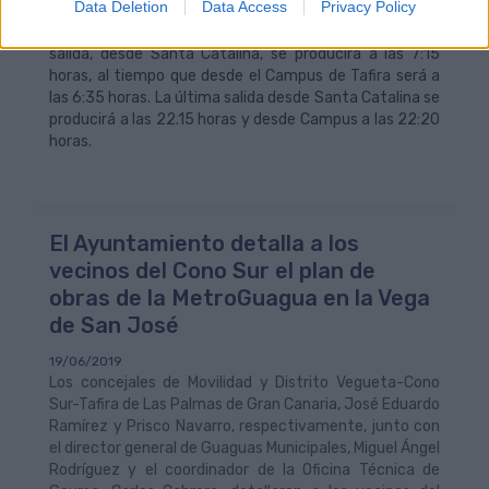
Data Deletion
Data Access
Privacy Policy
verano, llegando hasta el interior del Campus de Tafira,
con una frecuencia media de 24 minutos. La primera
salida, desde Santa Catalina, se producirá a las 7:15
horas, al tiempo que desde el Campus de Tafira será a
las 6:35 horas. La última salida desde Santa Catalina se
producirá a las 22.15 horas y desde Campus a las 22:20
horas.
El Ayuntamiento detalla a los
vecinos del Cono Sur el plan de
obras de la MetroGuagua en la Vega
de San José
19/06/2019
Los concejales de Movilidad y Distrito Vegueta-Cono
Sur-Tafira de Las Palmas de Gran Canaria, José Eduardo
Ramírez y Prisco Navarro, respectivamente, junto con
el director general de Guaguas Municipales, Miguel Ángel
Rodríguez y el coordinador de la Oficina Técnica de