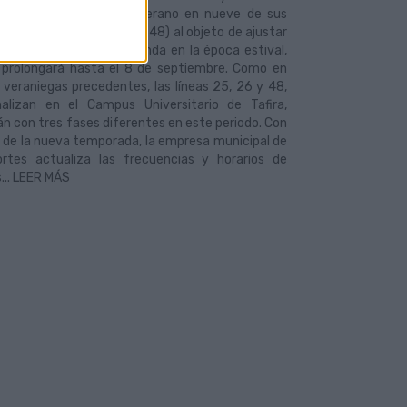
os de la temporada de verano en nueve de sus
1, 2, 6, 10, 19, 22, 25, 26 y 48) al objeto de ajustar
ta del servicio a la demanda en la época estival,
 prolongará hasta el 8 de septiembre. Como en
veraniegas precedentes, las líneas 25, 26 y 48,
nalizan en el Campus Universitario de Tafira,
n con tres fases diferentes en este periodo. Con
io de la nueva temporada, la empresa municipal de
ortes actualiza las frecuencias y horarios de
... LEER MÁS