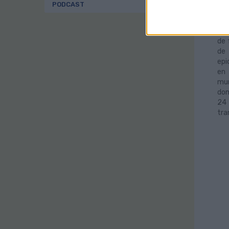
20/
PODCAST
Gua
Noc
púb
de 
de 
epi
en 
mun
dom
24
tra