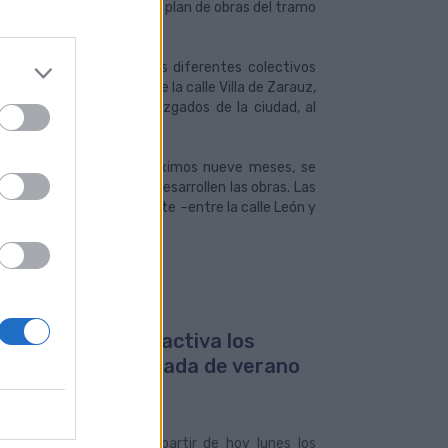
los vecinos del Cono Sur el plan de obras del tramo
aza de Santo Domingo, los diferentes colectivos
enciones a realizar entre la calle Villa de Zarauz,
dificios de los nuevos juzgados de la ciudad, al
s de movilidad en la zona.
longarán durante los próximos nueve meses, se
ciudadanía mientras se desarrollen las obras. Las
zarán en la calle Alicante –entre la calle León y
Islas Canarias.
uas Municipales activa los
rios de la temporada de verano
ueve líneas
019
s Municipales activa a partir de hoy lunes los