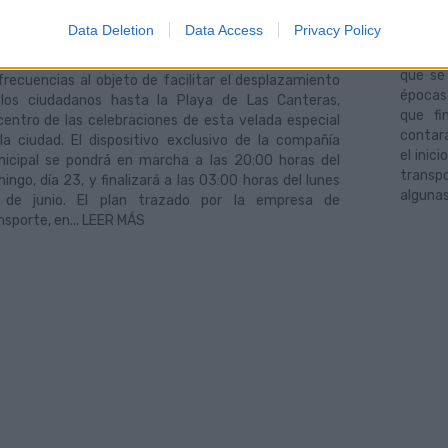
06/2019
horari
guas Municipales despliega para los festejos de la
Data Deletion
Data Access
Privacy Policy
líneas (
he de San Juan un servicio especial de transporte
la ofer
lico con una oferta de 50.000 plazas y el aumento
que se
frecuencias al objeto de facilitar el desplazamiento
épocas 
los ciudadanos hasta la Playa de Las Canteras,
que fi
centro de las celebraciones de esta velada especial
contará
la ciudad. El dispositivo exclusivo de la compañía
el inic
icipal se pondrá en marcha a las 20:00 horas del
transp
ingo, día 23, y finalizará a las 03:00 horas del lunes
algunas
 de junio. El plan trazado por la empresa de
nsporte, en... LEER MÁS