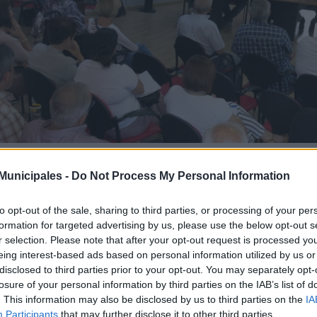
unicipales -
Do Not Process My Personal Information
/06/2019
 Ayuntamiento detalla a los vecinos de
to opt-out of the sale, sharing to third parties, or processing of your per
e la MetroGuagua en la Vega de San Jo
formation for targeted advertising by us, please use the below opt-out s
r selection. Please note that after your opt-out request is processed y
eing interest-based ads based on personal information utilized by us or
escargar noticia en PDF
disclosed to third parties prior to your opt-out. You may separately opt-
losure of your personal information by third parties on the IAB’s list of
 concejales de Movilidad y Distrito Vegueta-Cono Sur-Tafira de Las
. This information may also be disclosed by us to third parties on the
IA
sco Navarro, respectivamente, junto con el director general de Gu
Participants
that may further disclose it to other third parties.