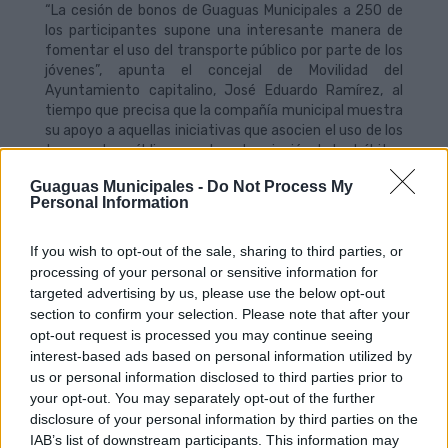
“La cesión de bonos de Guaguas Municipales a 250 de
los participantes supone una interesante manera de
fomentar el uso del transporte público por parte de los
jóvenes”, apunta el concejal de Movilidad del
Ayuntamiento capitalino, José Eduardo Ramírez, al
tiempo que precisa que la compañía municipal muestra
su apoyo a aquellas iniciativas que asocien el uso de los
transportes públicos con la potenciación de los hábitos
saludables de vida y el respeto al medio ambiente.
Guaguas Municipales -
Do Not Process My
Personal Information
Los organizadores del Día Internacional de la Juventud
2015 han presentado un programa que incluye vela
latina, kayak, pádel surf, bodyboard, surf, fútbol playa,
If you wish to opt-out of the sale, sharing to third parties, or
buceo en apnea, voley playa y gymkhana, entre otras
processing of your personal or sensitive information for
actividades, que se llevarán a cabo en las playas de Las
targeted advertising by us, please use the below opt-out
Canteras, junto al Auditorio Alfredo Kraus, y en las
section to confirm your selection. Please note that after your
Alcaravaneras. Además, el evento cuenta con talleres
opt-out request is processed you may continue seeing
de bailes urbanos y acciones informativas de los
interest-based ads based on personal information utilized by
servicios que presta la consejería de Educación y
us or personal information disclosed to third parties prior to
Juventud del Cabildo Insular.
your opt-out. You may separately opt-out of the further
disclosure of your personal information by third parties on the
El plazo de inscripción para participar en el Día
IAB’s list of downstream participants. This information may