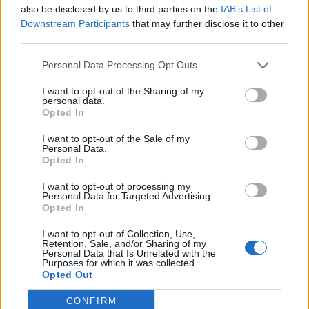
Internacional de la Juventud finalizó el pasado viernes
also be disclosed by us to third parties on the
IAB’s List of
y, según los organizadores del evento, se han cubierto
Downstream Participants
that may further disclose it to other
todas las plazas previstas. En esta ocasión, 250
third parties.
jóvenes de la capital grancanaria podrán moverse por la
ciudad con el bono especial, que únicamente puede ser
Personal Data Processing Opt Outs
validado en la canceladora del conductor.
I want to opt-out of the Sharing of my
personal data.
Opted In
I want to opt-out of the Sale of my
Personal Data.
Opted In
Guaguas Municipales activa un
dispositivo especial de transporte
I want to opt-out of processing my
con cuatro vehículos exclusivos
Personal Data for Targeted Advertising.
Opted In
desde Puerto y Teatro hacia el
Estadio para el partido entre UD Las
I want to opt-out of Collection, Use,
Retention, Sale, and/or Sharing of my
Palmas y CD Tenerife
Personal Data that Is Unrelated with the
Purposes for which it was collected.
11/08/2015
Opted Out
Guaguas Municipales despliega mañana miércoles, 12
de agosto, la línea especial ‘Fútbol’ con conexiones
CONFIRM