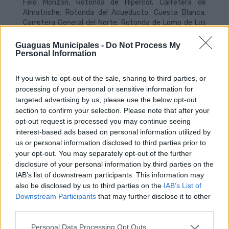
Felo Monzón, Rotonda de Hipercor, Carretera de
Almatriche, Rotonda del Acueducto, Cuesta Blanca,
Carretera General del Norte, Rotonda de Lomo de Los
Frailes, Carretera General del Norte, Carretera de
Tamaraceite a San Lorenzo y San Lorenzo (solar anexo
Guaguas Municipales -
Do Not Process My
Personal Information
al Centro de Salud).
En dirección opuesta, la ruta de la línea especial será la
If you wish to opt-out of the sale, sharing to third parties, or
siguiente: San Lorenzo (solar anexo al Centro de Salud),
processing of your personal or sensitive information for
carretera de San Lorenzo a Almatriche, rotonda de
targeted advertising by us, please use the below opt-out
Hipercor, Avda. Pintor Felo Monzón, Avda. Juan Carlos I,
section to confirm your selection. Please note that after your
rotonda del Hospital Dr. Negrín, Plaza de América, Mario
opt-out request is processed you may continue seeing
César, Avda. Mesa y López, Avda. Alcalde Juan
interest-based ads based on personal information utilized by
Rodríguez Doreste e Intercambiador de Santa Catalina.
us or personal information disclosed to third parties prior to
your opt-out. You may separately opt-out of the further
Una vez cortada la carretera a San Lorenzo, sobre las
disclosure of your personal information by third parties on the
00:45 horas, las guaguas del servicio especial quedarán
IAB’s list of downstream participants. This information may
estacionadas en el solar anexo al Centro de Salud de
also be disclosed by us to third parties on the
IAB’s List of
San Lorenzo, hasta la salida del servicio de regreso a
Downstream Participants
that may further disclose it to other
Santa Catalina.
third parties.
Personal Data Processing Opt Outs