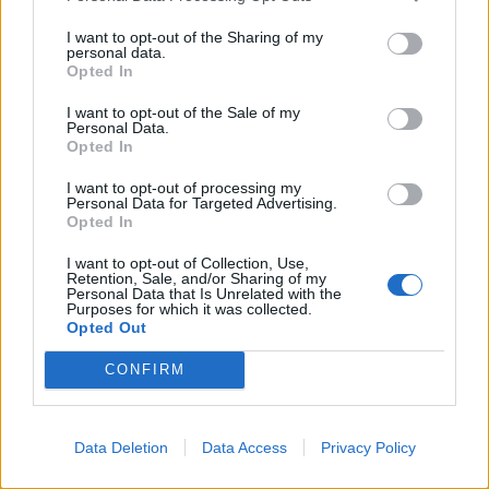
Guaguas Municipales apoya la
I want to opt-out of the Sharing of my
personal data.
celebración del Día Internacional de
Opted In
la Juventud con la cesión de 250
bonos especiales para facilitar la
I want to opt-out of the Sale of my
Personal Data.
asistencia a las actividades en Las
Opted In
Canteras y Alcaravaneras
I want to opt-out of processing my
Personal Data for Targeted Advertising.
10/08/2015
Opted In
Guaguas Municipales apoya la celebración el próximo
miércoles, 12 de agosto, del Día Internacional de la
I want to opt-out of Collection, Use,
Juventud en Las Palmas de Gran Canaria con la cesión
Retention, Sale, and/or Sharing of my
de 250 unidades de un bono especial de transporte
Personal Data that Is Unrelated with the
Purposes for which it was collected.
para facilitar la asistencia de jóvenes a las actividades
Opted Out
acuáticas, lúdicas y deportivas organizadas a lo largo
de la jornada en las playas de Las Canteras y
CONFIRM
Alcaravaneras. La compañía municipal de transporte,
en el marco de su programa de responsabilidad social
corporativa, proporcionará durante el... LEER MÁS
Data Deletion
Data Access
Privacy Policy
Guaguas Municipales refuerza las