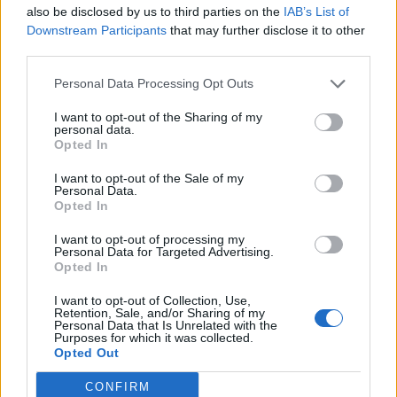
Internacional de la Juventud finalizó el pasado viernes
also be disclosed by us to third parties on the
IAB’s List of
y, según los organizadores del evento, se han cubierto
Downstream Participants
that may further disclose it to other
todas las plazas previstas. En esta ocasión, 250
third parties.
jóvenes de la capital grancanaria podrán moverse por la
ciudad con el bono especial, que únicamente puede ser
Personal Data Processing Opt Outs
validado en la canceladora del conductor.
I want to opt-out of the Sharing of my
personal data.
Opted In
I want to opt-out of the Sale of my
Personal Data.
Opted In
Guaguas Municipales activa un
dispositivo especial de transporte
I want to opt-out of processing my
con cuatro vehículos exclusivos
Personal Data for Targeted Advertising.
Opted In
desde Puerto y Teatro hacia el
Estadio para el partido entre UD Las
I want to opt-out of Collection, Use,
Retention, Sale, and/or Sharing of my
Palmas y CD Tenerife
Personal Data that Is Unrelated with the
Purposes for which it was collected.
11/08/2015
Opted Out
Guaguas Municipales despliega mañana miércoles, 12
de agosto, la línea especial ‘Fútbol’ con conexiones
CONFIRM