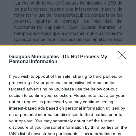
“La cesión de bonos de Guaguas Municipales a 250 de
los participantes supone una interesante manera de
fomentar el uso del transporte público por parte de los
jóvenes”, apunta el concejal de Movilidad del
Ayuntamiento capitalino, José Eduardo Ramírez, al
tiempo que precisa que la compañía municipal muestra
su apoyo a aquellas iniciativas que asocien el uso de los
transportes públicos con la potenciación de los hábitos
saludables de vida y el respeto al medio ambiente.
Guaguas Municipales -
Do Not Process My
Personal Information
Los organizadores del Día Internacional de la Juventud
2015 han presentado un programa que incluye vela
latina, kayak, pádel surf, bodyboard, surf, fútbol playa,
If you wish to opt-out of the sale, sharing to third parties, or
buceo en apnea, voley playa y gymkhana, entre otras
processing of your personal or sensitive information for
actividades, que se llevarán a cabo en las playas de Las
targeted advertising by us, please use the below opt-out
Canteras, junto al Auditorio Alfredo Kraus, y en las
section to confirm your selection. Please note that after your
Alcaravaneras. Además, el evento cuenta con talleres
opt-out request is processed you may continue seeing
de bailes urbanos y acciones informativas de los
interest-based ads based on personal information utilized by
servicios que presta la consejería de Educación y
us or personal information disclosed to third parties prior to
Juventud del Cabildo Insular.
your opt-out. You may separately opt-out of the further
disclosure of your personal information by third parties on the
El plazo de inscripción para participar en el Día
IAB’s list of downstream participants. This information may