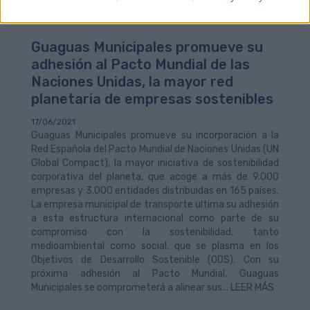
transporte... LEER MÁS
Guaguas Municipales promueve su
adhesión al Pacto Mundial de las
Naciones Unidas, la mayor red
planetaria de empresas sostenibles
17/06/2021
Guaguas Municipales promueve su incorporación a la
Red Española del Pacto Mundial de Naciones Unidas (UN
Global Compact), la mayor iniciativa de sostenibilidad
corporativa del planeta, que acoge a más de 9.000
empresas y 3.000 entidades distribuidas en 165 países.
La empresa municipal de transporte ultima su adhesión
a esta estructura internacional como parte de su
compromiso con la sostenibilidad, tanto
medioambiental como social, que se plasma en los
Objetivos de Desarrollo Sostenible (ODS). Con su
próxima adhesión al Pacto Mundial, Guaguas
Municipales se comprometerá a alinear sus... LEER MÁS