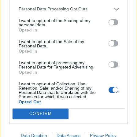
Personal Data Processing Opt Outs
I want to opt-out of the Sharing of my
personal data.
Opted In
I want to opt-out of the Sale of my
Guaguas Municipales adapta sus
Personal Data.
horarios en verano por el final del
Opted In
periodo académico
I want to opt-out of processing my
Personal Data for Targeted Advertising.
25/06/2021
Opted In
Guaguas Municipales ajusta a partir de este lunes 28
los horarios de la temporada de verano en diez de sus
I want to opt-out of Collection, Use,
líneas regulares (1, 2, 11, 17, 21, 24, 25, 26, 33 y 48) al
Retention, Sale, and/or Sharing of my
Personal Data that Is Unrelated with the
objeto de adaptar la oferta del servicio a la demanda
Purposes for which it was collected.
de viajeros por la llegada de las vacaciones y la
Opted Out
finalización del periodo lectivo en los centros de
enseñanzas del municipio.Con el inicio de la nueva
CONFIRM
temporada, la empresa municipal de transportes
actualiza las frecuencias y horarios de algunas de sus
líneas para optimizar sus recursos. El horario estival
Data Deletion
Data Access
Privacy Policy
responde al descenso de la demanda de viajeros del