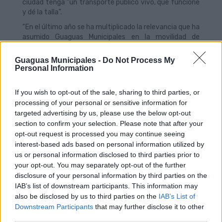
ciudad tenga “un transporte público vivo, que funcione
y dé la talla”.
“En el último año se ha multiplicado la relevancia que ha
asumido Guaguas Municipales en la movilidad de
nuestro municipio y su rol fundamental a la hora de dar
respuestas oportunas a las situaciones más extremas,
Guaguas Municipales -
Do Not Process My
globales e insospechadas”, explicó Miguel Ángel
Personal Information
Rodríguez, antes de resaltar que “sin traicionar a
nuestros principios y valores, sobre todo con nuestros
If you wish to opt-out of the sale, sharing to third parties, or
grupos de interés, hemos sabido adaptar nuestras
processing of your personal or sensitive information for
estrategias a los nuevos desafíos que han ido
targeted advertising by us, please use the below opt-out
surgiendo”.
section to confirm your selection. Please note that after your
opt-out request is processed you may continue seeing
interest-based ads based on personal information utilized by
us or personal information disclosed to third parties prior to
your opt-out. You may separately opt-out of the further
disclosure of your personal information by third parties on the
IAB’s list of downstream participants. This information may
also be disclosed by us to third parties on the
IAB’s List of
Downstream Participants
that may further disclose it to other
third parties.