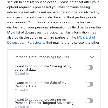
que saldrán a medida de que completen su oferta de
section to confirm your selection. Please note that after your
plazas.
opt-out request is processed you may continue seeing
interest-based ads based on personal information utilized by
Servicio gratuito de Vela Latina
us or personal information disclosed to third parties prior to
your opt-out. You may separately opt-out of the further
Por otra parte, Guaguas Municipales activará este
disclosure of your personal information by third parties on the
sábado, 18 de abril, su servicio especial para asistir a las
IAB’s list of downstream participants. This information may
‘pegas’ de Vela Latina Canaria, que inicia una nueva
also be disclosed by us to third parties on the
IAB’s List of
temporada en la bahía de Las Palmas de Gran Canaria.
Downstream Participants
that may further disclose it to other
La línea especial, como en ediciones anteriores, es
third parties.
totalmente gratuita para los aficionados, gracias al
apoyo del Instituto Municipal de Deportes y la
Personal Data Processing Opt Outs
Concejalía de Ciudad de Mar.
I want to opt-out of the Sharing of my
Este sábado 18, fecha de celebración de la primera
personal data.
Opted In
jornada del Campeonato Provincial, el servicio de
guagua partirá a las 16:00 horas desde la Plaza de
I want to opt-out of the Sale of my
Manuel Becerra y realizará su recorrido hasta el Muelle
Personal Data.
Deportivo, donde recogerá a los aficionados a este
Opted In
deporte que se dan cita en la dársena. Desde ahí llegará
a Hoya de la Plata y a la playa de La Laja, desde donde
I want to opt-out of processing my
Personal Data for Targeted Advertising.
se podrá seguir la competición entre los botes
Opted In
participantes hasta su conclusión.