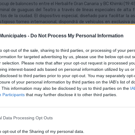
ocup de baloncesto entre el Herbalife Gran Canaria y BC Khimki (19:45 
minal de guaguas del Teatro a través de líneas especiales de alta 
tos de la ciudad. El dispositivo especial, diseñado para facilitar la 
stigioso torneo internacional, dispondrá de vehículos en exclusiva 
dan al recinto deportivo para animar a su equipo.
unicipales -
Do Not Process My Personal Information
dispositivo de transporte –con seis guaguas exclusivas-, que se activ
ión de baloncesto y se intensificará al finalizar el partido, contará c
to opt-out of the sale, sharing to third parties, or processing of your per
rtas del Gran Canaria Arena, donde las guaguas operarán con preferen
formation for targeted advertising by us, please use the below opt-out s
vehículos en tráfico.
r selection. Please note that after your opt-out request is processed y
eing interest-based ads based on personal information utilized by us or
servicio de líneas exclusivas, con paradas intermedias al objeto de am
disclosed to third parties prior to your opt-out. You may separately opt-
tos de origen, Plaza Manuel Becerra (en el Puerto) y terminal de gua
losure of your personal information by third parties on the IAB’s list of
arios de salida a las 18:00, 18:30 y 19:00 horas, por lo que el aficion
izar su viaje.
. This information may also be disclosed by us to third parties on the
IA
Participants
that may further disclose it to other third parties.
 vez concluya cada sesión, las guaguas esperarán en la parada especi
er el trayecto inverso y devolverlos a sus lugares de origen. Las l
erra y Teatro, según la demanda. Las guaguas llegarán a su destino y
l Data Processing Opt Outs
e mismo dispositivo se repetirá a diario hasta la finalización de la com
 oferta para asistir al partido
o opt-out of the Sharing of my personal data.