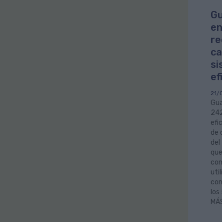
Gu
en
re
ca
si
ef
21/
Gua
242
efi
de 
del
que
com
ut
com
los
MÁ