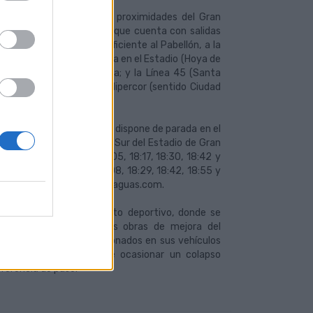
icipales conectarán las proximidades del Gran
na-Campus Universitario), que cuenta con salidas
a llegar con tiempo suficiente al Pabellón, a la
da), que cuenta con parada en el Estadio (Hoya de
ipercor) en sentido vuelta; y la Línea 45 (Santa
ón, 37 (ida) y frente a Hipercor (sentido Ciudad
ede tomar la Línea 91, que dispone de parada en el
entre las gradas Curva y Sur del Estadio de Gran
stir al partido a las 18:05, 18:17, 18:30, 18:42 y
raceite parte a las 18:08, 18:29, 18:42, 18:55 y
 línea
de la página web guaguas.com.
 asistencia a este evento deportivo, donde se
además coincide con las obras de mejora del
a concentración de aficionados en sus vehículos
 jornada laboral puede ocasionar un colapso
eferencia de paso.