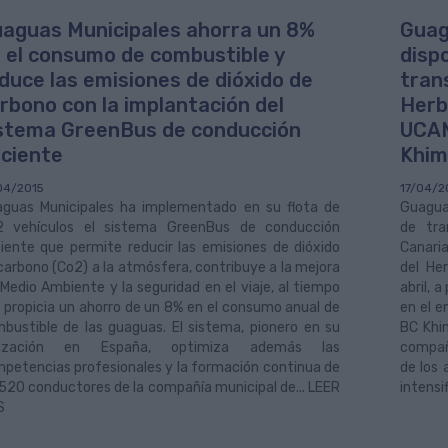
aguas Municipales ahorra un 8%
Guag
 el consumo de combustible y
disp
duce las emisiones de dióxido de
tran
rbono con la implantación del
Herb
stema GreenBus de conducción
UCAM
iciente
Khimk
04/2015
17/04/2
guas Municipales ha implementado en su flota de
Guaguas
 vehículos el sistema GreenBus de conducción
de tra
ciente que permite reducir las emisiones de dióxido
Canaria
carbono (Co2) a la atmósfera, contribuye a la mejora
del He
 Medio Ambiente y la seguridad en el viaje, al tiempo
abril, 
 propicia un ahorro de un 8% en el consumo anual de
en el e
bustible de las guaguas. El sistema, pionero en su
BC Khim
ilización en España, optimiza además las
compañí
petencias profesionales y la formación continua de
de los 
 520 conductores de la compañía municipal de... LEER
intensi
S