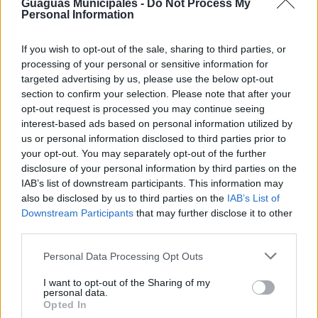
Tamaraceite), que cuentan con paradas próximas al
Guaguas Municipales -
Do Not Process My
Personal Information
Estadio Gran Canaria en la avenida Pintor Felo Monzón.
Adicionalmente, para la llegada, se encontrarán
If you wish to opt-out of the sale, sharing to third parties, or
operativas las líneas 44 (Santa Catalina-Isla Perdida) y
processing of your personal or sensitive information for
45 (Santa Catalina-Hoya Andrea), con parada cercana
targeted advertising by us, please use the below opt-out
al Estadio (Pintor Felo Monzón, 38).
section to confirm your selection. Please note that after your
Para la evacuación, tras la paulatina finalización de los
opt-out request is processed you may continue seeing
conciertos, el plan de movilidad establece como eje
interest-based ads based on personal information utilized by
central la calle Fondos de Segura, junto a la grada Sur y
us or personal information disclosed to third parties prior to
el aparcamiento anexo del Estadio Gran Canaria. Allí, a
your opt-out. You may separately opt-out of the further
partir de las 22:30 horas, se desplegará una terminal
disclosure of your personal information by third parties on the
especial de transporte público –con tres diferentes
IAB’s list of downstream participants. This information may
puntos de parada-, que contará con 25 vehículos de
also be disclosed by us to third parties on the
IAB’s List of
Guaguas Municipales en exclusiva para facilitar el
Downstream Participants
that may further disclose it to other
regreso de los asistentes.
third parties.
Desde la terminal especial en la calle Fondos de Segura,
saldrán tres líneas especiales –en cada una de sus
Personal Data Processing Opt Outs
paradas- con destino al Teatro, la zona de Santa
Catalina/Puerto y el Auditorio. Este dispositivo especial
I want to opt-out of the Sharing of my
comenzará a operar desde las 22:30 horas y estará en
personal data.
Opted In
permanente funcionamiento hasta las 3:00 horas del