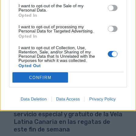
día siguiente en los dos días del evento. Las guaguas
I want to opt-out of the Sale of my
irán rotuladas haciendo referencia al festival, por lo que
Personal Data.
serán visibles e identificables por los asistentes.
Opted In
Por su parte, tras los conciertos, los vehículos de la
I want to opt-out of processing my
operadora insular Global se ubicarán a lo largo de la calle
Personal Data for Targeted Advertising.
Hoya de la Gallina, desde donde prestarán diferentes
Opted In
servicios especiales.
I want to opt-out of Collection, Use,
Retention, Sale, and/or Sharing of my
Personal Data that Is Unrelated with the
Purposes for which it was collected.
Opted Out
CONFIRM
Data Deletion
Data Access
Privacy Policy
Guaguas Municipales retoma el
servicio especial y gratuito de la Vela
Latina Canaria en las regatas de
este fin de semana