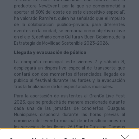
productora NewEvent, por la que se comprometió a
aportar el 50% del coste de este dispositivo especial”,
ha valorado Ramírez, quien ha señalado que el impulso
de la colaboración público-privada, para diferentes
eventos en la ciudad, se enmarca como objetivo clave
en el eje 5, definido como Cultura y Buen Gobierno, de la
Estrategia de Movilidad Sostenible 2023-2026.
Llegada y evacuación de público
La compañía municipal, este viernes 7 y sábado 8,
desplegará un dispositivo especial de transporte que
contará con dos momentos diferenciados: llegada de
público al festival durante las tardes y la evacuación
tras la finalización de los espectáculos musicales.
Para la aportación de asistentes al GranCa Live Fest
2023, que se producirá de manera escalonada durante
cada una de las jornadas de conciertos, Guaguas
Municipales dispondrá durante las horas previas al
comienzo del evento musical de intensificaciones en
los servicios de las líneas 26 (Santa Catalina-Campus
Universitario, por Siete Palmas) y 91 (Teatro–