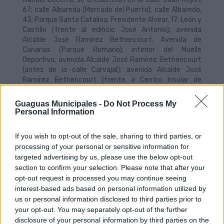
67; calle Albareda (Mercado del Puerto); calle Albareda,
43; Parque Santa Catalina; Presidente Alvear, 17; León y
Castillo (frente al edificio José Antonio); avenida
Alcalde José Ramírez Bethencourt; Avenida de
Canarias (Parque Romano); interior del Muelle
Deportivo; avenida Alcalde José Ramírez Bethencourt
(antes de la calle Carvajal); avenida Alcalde José
Ramírez Bethencourt (frente a Centro Insular de
Deportes); avenida de Canarias (estación de Guaguas
de San Telmo); avenida Alcalde Díaz Saavedra Navarro
Guaguas Municipales -
Do Not Process My
(plaza de Santa Isabel), calle Alicante (frente al centro
Personal Information
de salud de San José); calle Alicante (frente al colegio
Islas Canarias), avenida de Canarias (Hospital Insular),
If you wish to opt-out of the sale, sharing to third parties, or
avenida Marítima del Sur (Escuela de Arte y Superior de
processing of your personal or sensitive information for
Diseño Gran Canaria); Hoya de la Plata y playa de la Laja
targeted advertising by us, please use the below opt-out
(Tritón).
section to confirm your selection. Please note that after your
El servicio seguirá la pega desde el litoral realizando
opt-out request is processed you may continue seeing
diversas paradas para que los aficionados al deporte
interest-based ads based on personal information utilized by
vernáculo puedan descender del vehículo y seguir el
us or personal information disclosed to third parties prior to
recorrido de los botes. El itinerario del servicio especial
your opt-out. You may separately opt-out of the further
de Vela Latina finalizará en la avenida Juan XXIII, lugar
disclosure of your personal information by third parties on the