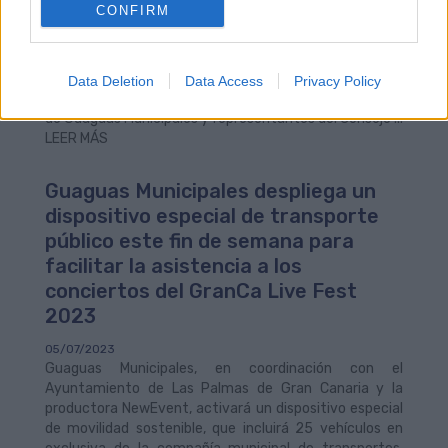
CONFIRM
líneas regulares a esta tipología de vehículos de
movilidad personal que previamente se hayan
acreditado.Los concejales de Movilidad y Participación
Ciudadana, José Eduardo Ramírez y Carla Campoamor,
Data Deletion
Data Access
Privacy Policy
respectivamente, acompañados por personal técnico
de Guaguas Municipales y representantes del Consejo ...
LEER MÁS
Guaguas Municipales despliega un
dispositivo especial de transporte
público este fin de semana para
facilitar la asistencia a los
conciertos del GranCa Live Fest
2023
05/07/2023
Guaguas Municipales, en coordinación con el
Ayuntamiento de Las Palmas de Gran Canaria y la
productora NewEvent, activará un dispositivo especial
de movilidad sostenible, que incluirá 25 vehículos en