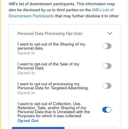
próximo a donde concluye la prueba y los botes tienen
IAB’s list of downstream participants. This information may
su sede.
also be disclosed by us to third parties on the
IAB’s List of
Downstream Participants
that may further disclose it to other
third parties.
Personal Data Processing Opt Outs
I want to opt-out of the Sharing of my
personal data.
Opted In
I want to opt-out of the Sale of my
Guaguas Municipales activa la
Personal Data.
Opted In
prueba piloto para el acceso a sus
vehículos de scooters para
I want to opt-out of processing my
Personal Data for Targeted Advertising.
personas con discapacidad
Opted In
11/07/2023
I want to opt-out of Collection, Use,
Guaguas Municipales activará la prueba piloto para el
Retention, Sale, and/or Sharing of my
acceso de escúteres (scooters) para personas con
Personal Data that Is Unrelated with the
Purposes for which it was collected.
discapacidad a sus vehículos a partir de este miércoles
Opted Out
12 de julio. La empresa municipal de transportes amplía
su cobertura para viajeros y permitirá el acceso a las