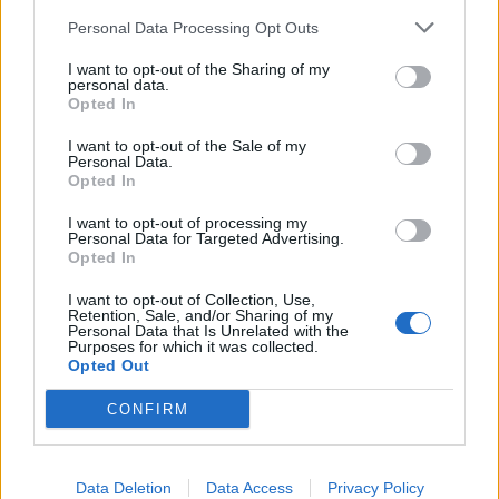
Personal Data Processing Opt Outs
Guaguas Municipales y el
I want to opt-out of the Sharing of my
Ayuntamiento organizan talleres
personal data.
con mayores para acercarles la
Opted In
utilización de la tecnología sin
I want to opt-out of the Sale of my
contacto en el nuevo BonoGuagua y
Personal Data.
Opted In
de Jubilado
I want to opt-out of processing my
10/12/2014
Personal Data for Targeted Advertising.
Guaguas Municipales y el Ayuntamiento de Las Palmas
Opted In
de Gran Canaria, a través del departamento de
Coordinación Territorial, organizan en los cinco distritos
I want to opt-out of Collection, Use,
Retention, Sale, and/or Sharing of my
de la Ciudad un ciclo de talleres prácticos dirigidos a
Personal Data that Is Unrelated with the
personas de la Tercera Edad con el objetivo de que
Purposes for which it was collected.
puedan utilizar de forma correcta el Bono de Jubilado y
Opted Out
la nueva tarjeta BonoGuagua sin contacto, puesta en
circulación el pasado mes de septiembre. Este
CONFIRM
miércoles, 10 de diciembre, han continuado las jornadas
con una explicación a una veintena de mayores en la
Concejalía del Distrito... LEER MÁS
Data Deletion
Data Access
Privacy Policy