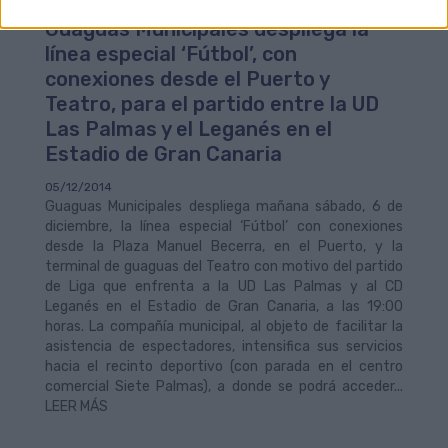
Guaguas Municipales despliega la
línea especial ‘Fútbol’, con
conexiones desde el Puerto y
Teatro, para el partido entre la UD
Las Palmas y el Leganés en el
Estadio de Gran Canaria
05/12/2014
Guaguas Municipales despliega mañana sábado, 6 de
diciembre, la línea especial ‘Fútbol’ con conexiones
desde la Plaza Manuel Becerra, en el Puerto, y la
terminal de guaguas del Teatro con motivo del partido
de Liga que enfrenta a la UD Las Palmas y al CD
Leganés en el Estadio de Gran Canaria, a las 19:00
horas. La compañía municipal, al objeto de facilitar la
asistencia de espectadores, intensifica sus servicios
hacia el recinto deportivo (con parada en el centro
comercial Siete Palmas), a donde se podrá acceder...
LEER MÁS