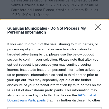
los asistentes disponen de salidas de la Línea 26 desde
Santa Catalina a las 10:25, 10:55 y 11:25; y desde la
Carretera del Lomo Blanco, frente al número 51, a las
10:30, 11:10 y 11:40 horas.
Además, durante este domingo, las expediciones de
Guaguas Municipales -
Do Not Process My
Guaguas Municipales conectarán con el área deportiva
Personal Information
de Siete Palmas con los servicios regulares de la Línea
44 (Santa Catalina-Isla Perdida), que cuenta con
parada en el Estadio (Hoya de la Gallina) en sentido ida y
If you wish to opt-out of the sale, sharing to third parties, or
en la Avenida Pintor Felo Monzón (frente Hipercor) en
processing of your personal or sensitive information for
sentido vuelta, y la Línea 45 (Santa Catalina-Hoya
targeted advertising by us, please use the below opt-out
Andrea), que tiene parada en la Avenida Pintor Felo
section to confirm your selection. Please note that after your
Monzón, 37 (ida) y frente a Hipercor (vuelta).
opt-out request is processed you may continue seeing
interest-based ads based on personal information utilized by
Desde el Teatro, se puede tomar la Línea 91, que
us or personal information disclosed to third parties prior to
dispone de parada en el centro comercial Siete Palmas,
your opt-out. You may separately opt-out of the further
que tiene salidas recomendadas para asistir al
disclosure of your personal information by third parties on the
concierto de la Orquesta Filarmónica a las 09:40 y 10:15
IAB’s list of downstream participants. This information may
horas; al tiempo que desde la terminal de Tamaraceite
also be disclosed by us to third parties on the
IAB’s List of
partirá a las 09:55, 10:30, 11:05 y 11:35 horas.
Downstream Participants
that may further disclose it to other
third parties.