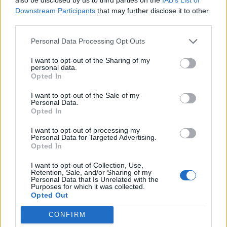
viernes 23 de diciembre hasta el 8 de enero, inclusive,
Downstream Participants
that may further disclose it to other
servicio únicamente desde el Auditorio y la terminal de
third parties.
Guiniguada. Mientras, la Línea 48 suspende el servicio
desde hoy hasta el 8 de enero. A partir del 9 de enero,
Personal Data Processing Opt Outs
con el reinicio de las clases en el Campus de Tafira, las
líneas 25 y 48 recuperan su servicio habitual. Por su
I want to opt-out of the Sharing of my
parte, la Línea 26 no modificará durante las vacaciones
personal data.
navideñas su oferta entre Santa Catalina y el Campus
Opted In
Universitario.
I want to opt-out of the Sale of my
Personal Data.
Opted In
Guaguas Municipales fortalece su
I want to opt-out of processing my
Personal Data for Targeted Advertising.
posición como alternativa de
Opted In
movilidad en la Ciudad con 33,4
I want to opt-out of Collection, Use,
millones de viajeros al cierre de 2016
Retention, Sale, and/or Sharing of my
Personal Data that Is Unrelated with the
Purposes for which it was collected.
30/12/2016
Opted Out
Guaguas Municipales consolida su posición como
alternativa para la movilidad en Las Palmas de Gran
CONFIRM
Canaria y prevé más de 33,4 millones de viajeros al
cierre de 2016. La compañía municipal ha