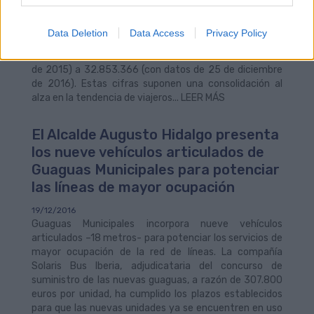
incrementado en 1,5 millones su cifra de clientes en el
último año, lo que supone un aumento relativo del
Data Deletion
Data Access
Privacy Policy
4,67% en este periodo de tiempo, donde ha pasado de
transportar a 31.387.995 personas (en 25 de diciembre
de 2015) a 32.853.366 (con datos de 25 de diciembre
de 2016). Estas cifras suponen una consolidación al
alza en la tendencia de viajeros... LEER MÁS
El Alcalde Augusto Hidalgo presenta
los nueve vehículos articulados de
Guaguas Municipales para potenciar
las líneas de mayor ocupación
19/12/2016
Guaguas Municipales incorpora nueve vehículos
articulados –18 metros- para potenciar los servicios de
mayor ocupación de la red de líneas. La compañía
Solaris Bus Iberia, adjudicataria del concurso de
suministro de las nuevas guaguas, a razón de 307.800
euros por unidad, ha cumplido los plazos establecidos
para que las nuevas unidades ya se encuentren en uso