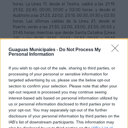
horas. La Línea 17, desde el Teatro, saldrá a las 21:19,
21:32, 22:45, 00:00, 01:00 y 02:00 horas; y desde el
Auditorio a las 21:23, 22:02, 23:15, 00:30, 01:30 y 02:30
horas. Las últimas salidas de la Línea 21, desde el
Puerto, serán a las 21:30, 22:00, 23:00, 23:55, 00:55 y
01:45 horas, mientras que desde Santa Catalina (Línea
24), a las 21:25, 21:55, 22:55, 23:55, 00:55 y 01:45
horas.
Guaguas Municipales -
Do Not Process My
Personal Information
Por su parte, la Línea 33 dispone de salidas desde la
terminal de Guiniguada a las 21:19, 21:45, 22:42, 23:25,
00:10, 00:55 y 01:40 horas, al tiempo que desde el
If you wish to opt-out of the sale, sharing to third parties, or
Puerto, las salidas son a las 21:26, 21:42, 22:45, 23:25,
processing of your personal or sensitive information for
00:10, 00:55 y 01:40 horas. La línea 47, desde el Puerto,
targeted advertising by us, please use the below opt-out
cuenta con los últimos servicios a las 21:20, 22:10,
section to confirm your selection. Please note that after your
23:30 y 01:10 horas; desde Tamaraceite, a las 21:05 y
opt-out request is processed you may continue seeing
00:20 horas. La información esquematizada se puede
interest-based ads based on personal information utilized by
encontrar en la tabla de horarios adjunta.
us or personal information disclosed to third parties prior to
your opt-out. You may separately opt-out of the further
En relación a las modificaciones horarias durante la
disclosure of your personal information by third parties on the
Navidad, Guaguas Municipales informa que la Línea 25
IAB’s list of downstream participants. This information may
(Auditorio-Campus Universitario) prestará desde hoy
also be disclosed by us to third parties on the
IAB’s List of